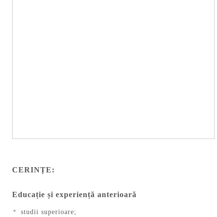
CERINȚE:
Educație și experiență anterioară
studii superioare;