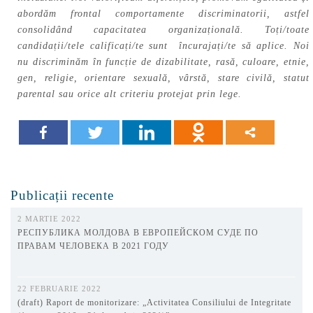
abordăm frontal comportamente discriminatorii, astfel
consolidând capacitatea organizațională. Toți/toate
candidații/tele calificați/te sunt încurajați/te să aplice. Noi
nu discriminăm în funcție de dizabilitate, rasă, culoare, etnie,
gen, religie, orientare sexuală, vârstă, stare civilă, statut
parental sau orice alt criteriu protejat prin lege.
Publicații recente
2 MARTIE 2022
РЕСПУБЛИКА МОЛДОВА В ЕВРОПЕЙСКОМ СУДЕ ПО
ПРАВАМ ЧЕЛОВЕКА В 2021 ГОДУ
22 FEBRUARIE 2022
(draft) Raport de monitorizare: „Activitatea Consiliului de Integritate