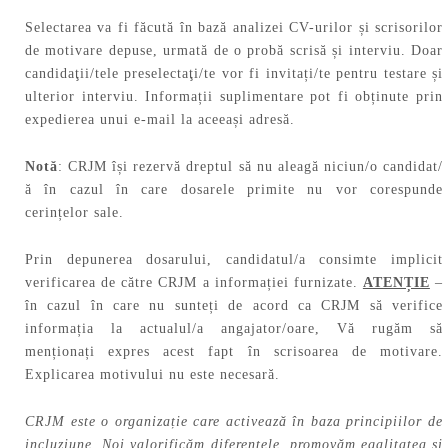
Selectarea va fi făcută în bază analizei CV-urilor și scrisorilor
de motivare depuse, urmată de o probă scrisă și interviu. Doar
candidaţii/tele preselectaţi/te vor fi invitați/te pentru testare și
ulterior interviu. Informații suplimentare pot fi obținute prin
expedierea unui e-mail la aceeași adresă.
Notă
: CRJM își rezervă dreptul să nu aleagă niciun/o candidat/
ă în cazul în care dosarele primite nu vor corespunde
cerințelor sale.
Prin depunerea dosarului, candidatul/a consimte implicit
verificarea de către CRJM a informației furnizate.
ATENȚIE
–
în cazul în care nu sunteți de acord ca CRJM să verifice
informația la actualul/a angajator/oare, Vă rugăm să
menționați expres acest fapt în scrisoarea de motivare.
Explicarea motivului nu este necesară.
CRJM este o organizație care activează în baza principiilor de
incluziune. Noi valorificăm diferențele, promovăm egalitatea și