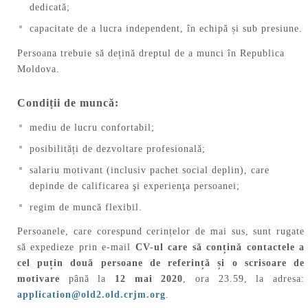
dedicată;
capacitate de a lucra independent, în echipă și sub presiune.
Persoana trebuie să dețină dreptul de a munci în Republica
Moldova.
Condiții de muncă:
mediu de lucru confortabil;
posibilități de dezvoltare profesională;
salariu motivant (inclusiv pachet social deplin), care
depinde de calificarea şi experienţa persoanei;
regim de muncă flexibil.
Persoanele, care corespund cerințelor de mai sus, sunt rugate
să expedieze prin e-mail
CV-ul care să conțină contactele a
cel puțin două persoane de referință și o scrisoare de
motivare
până la
12 mai 2020
, ora 23.59, la adresa:
application@old2.old.crjm.org
.