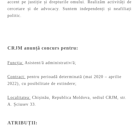
accent pe justiție și drepturile omului. Realizăm activități de
cercetare și de advocacy. Suntem independenți și neafiliați
politic.
CRJM anunță concurs pentru:
Funcția:
Asistent/ă administrativ/ă;
Contract:
pentru perioadă determinată (mai 2020 – aprilie
2022), cu posibilitate de extindere;
Localitatea:
Chișinău, Republica Moldova, sediul CRJM, str.
A. Șciusev 33.
ATRIBUȚII: