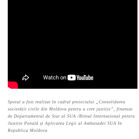
Spotul a fost realizat în cadrul proiectului „Consolidarea
societății civile din Moldova pentru a cere justiție”, finanțat
de Departamentul de Stat al SUA /Biroul Internațional pentru
Justiție Penală și Aplicarea Legii al Ambasadei SUA în
Republica Moldova.