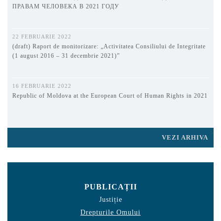
ПРАВАМ ЧЕЛОВЕКА В 2021 ГОДУ
22 FEBRUARIE 2022
(draft) Raport de monitorizare: „Activitatea Consiliului de Integritate
(1 august 2016 – 31 decembrie 2021)”
16 FEBRUARIE 2022
Republic of Moldova at the European Court of Human Rights in 2021
VEZI ARHIVA
PUBLICAȚII
Justiție
Drepturile Omului