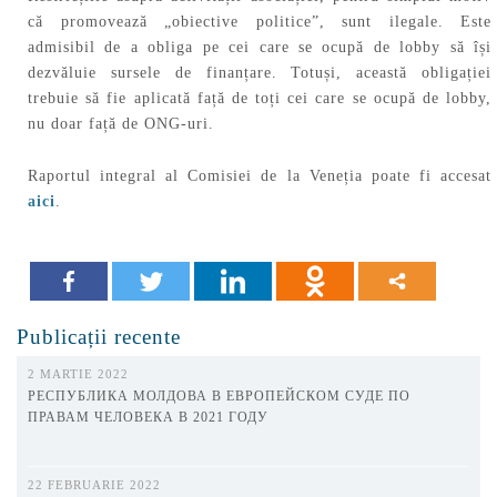
că promovează „obiective politice”, sunt ilegale. Este
admisibil de a obliga pe cei care se ocupă de lobby să își
dezvăluie sursele de finanțare. Totuși, această obligației
trebuie să fie aplicată față de toți cei care se ocupă de lobby,
nu doar față de ONG-uri.
Raportul integral al Comisiei de la Veneția poate fi accesat
aici
.
Publicații recente
2 MARTIE 2022
РЕСПУБЛИКА МОЛДОВА В ЕВРОПЕЙСКОМ СУДЕ ПО
ПРАВАМ ЧЕЛОВЕКА В 2021 ГОДУ
22 FEBRUARIE 2022