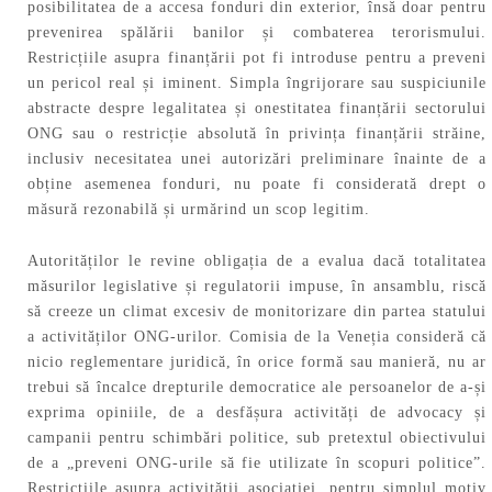
posibilitatea de a accesa fonduri din exterior, însă doar pentru
prevenirea spălării banilor și combaterea terorismului.
Restricțiile asupra finanțării pot fi introduse pentru a preveni
un pericol real și iminent. Simpla îngrijorare sau suspiciunile
abstracte despre legalitatea și onestitatea finanțării sectorului
ONG sau o restricție absolută în privința finanțării străine,
inclusiv necesitatea unei autorizări preliminare înainte de a
obține asemenea fonduri, nu poate fi considerată drept o
măsură rezonabilă și urmărind un scop legitim.
Autorităților le revine obligația de a evalua dacă totalitatea
măsurilor legislative și regulatorii impuse, în ansamblu, riscă
să creeze un climat excesiv de monitorizare din partea statului
a activităților ONG-urilor. Comisia de la Veneția consideră că
nicio reglementare juridică, în orice formă sau manieră, nu ar
trebui să încalce drepturile democratice ale persoanelor de a-și
exprima opiniile, de a desfășura activități de advocacy și
campanii pentru schimbări politice, sub pretextul obiectivului
de a „preveni ONG-urile să fie utilizate în scopuri politice”.
Restricțiile asupra activității asociației, pentru simplul motiv