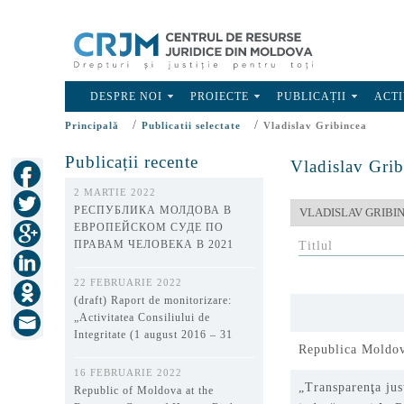
DESPRE NOI
PROIECTE
PUBLICAȚII
ACTI
/
/
Principală
Publicatii selectate
Vladislav Gribincea
Publicații recente
Vladislav Grib
2 MARTIE 2022
РЕСПУБЛИКА МОЛДОВА В
ЕВРОПЕЙСКОМ СУДЕ ПО
ПРАВАМ ЧЕЛОВЕКА В 2021
Titlul
ГОДУ
22 FEBRUARIE 2022
(draft) Raport de monitorizare:
„Activitatea Consiliului de
Integritate (1 august 2016 – 31
Republica Moldov
decembrie 2021)”
16 FEBRUARIE 2022
„Transparenţa jus
Republic of Moldova at the