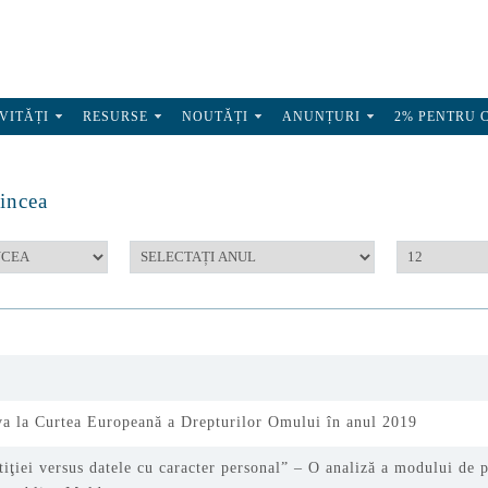
VITĂȚI
RESURSE
NOUTĂȚI
ANUNȚURI
2% PENTRU 
incea
a la Curtea Europeană a Drepturilor Omului în anul 2019
tiţiei versus datele cu caracter personal” – O analiză a modului de p