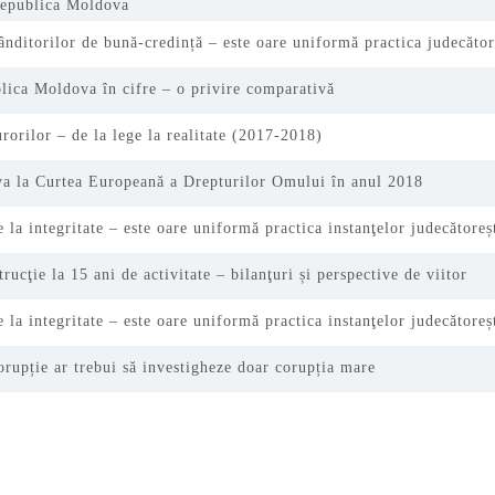
Republica Moldova
nditorilor de bună-credință – este oare uniformă practica judecăto
blica Moldova în cifre – o privire comparativă
orilor – de la lege la realitate (2017-2018)
a la Curtea Europeană a Drepturilor Omului în anul 2018
 la integritate – este oare uniformă practica instanţelor judecătoreș
trucţie la 15 ani de activitate – bilanţuri și perspective de viitor
 la integritate – este oare uniformă practica instanţelor judecătoreș
orupție ar trebui să investigheze doar corupția mare