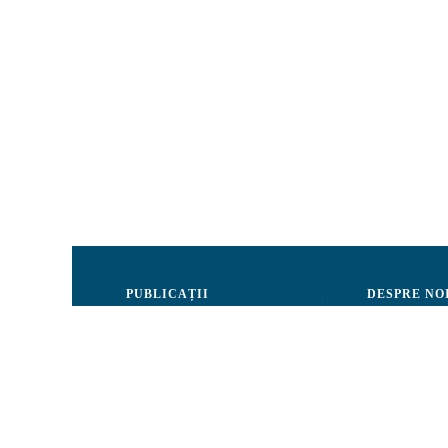
PUBLICAȚII
DESPRE NO
Justiție
Consiliul de 
Drepturile Omului
Echipa CRJM
Societate civilă
Organizarea i
Infografice
Rapoarte de ac
Buletin informativ
Donatori și Pa