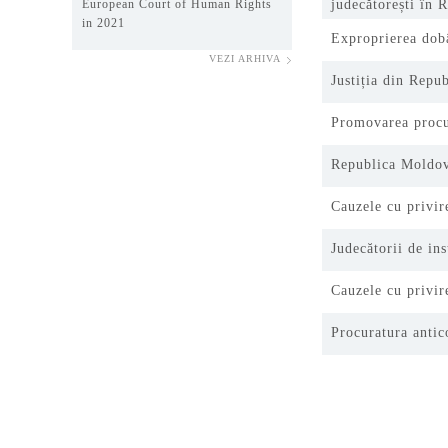
European Court of Human Rights
judecătorești în 
in 2021
Exproprierea dobâ
VEZI ARHIVA
Justiția din Repu
Promovarea procur
Republica Moldov
Cauzele cu privire
Judecătorii de ins
Cauzele cu privire
Procuratura antic