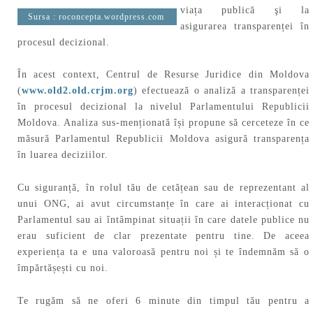
viața publică şi la
Sursa :
roconcepta.wordpress.com
asigurarea transparenței în
procesul decizional.
În acest context, Centrul de Resurse Juridice din Moldova
(
www.old2.old.crjm.org
) efectuează o analiză a transparenței
în procesul decizional la nivelul Parlamentului Republicii
Moldova. Analiza sus-menționată își propune să cerceteze în ce
măsură Parlamentul Republicii Moldova asigură transparența
în luarea deciziilor.
Cu siguranță, în rolul tău de cetățean sau de reprezentant al
unui ONG, ai avut circumstanțe în care ai interacționat cu
Parlamentul sau ai întâmpinat situații în care datele publice nu
erau suficient de clar prezentate pentru tine. De aceea
experiența ta e una valoroasă pentru noi și te îndemnăm să o
împărtășești cu noi.
Te rugăm să ne oferi 6 minute din timpul tău pentru a