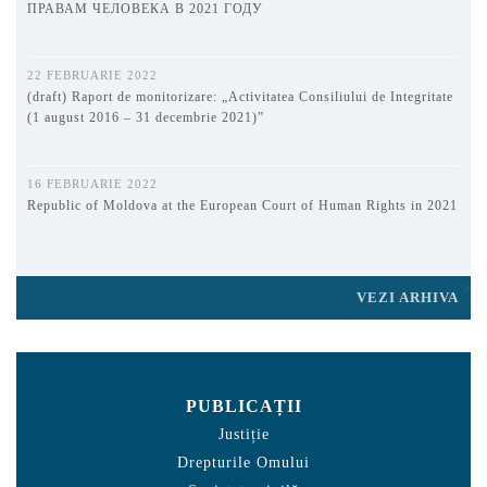
ПРАВАМ ЧЕЛОВЕКА В 2021 ГОДУ
22 FEBRUARIE 2022
(draft) Raport de monitorizare: „Activitatea Consiliului de Integritate
(1 august 2016 – 31 decembrie 2021)”
16 FEBRUARIE 2022
Republic of Moldova at the European Court of Human Rights in 2021
VEZI ARHIVA
PUBLICAȚII
Justiție
Drepturile Omului