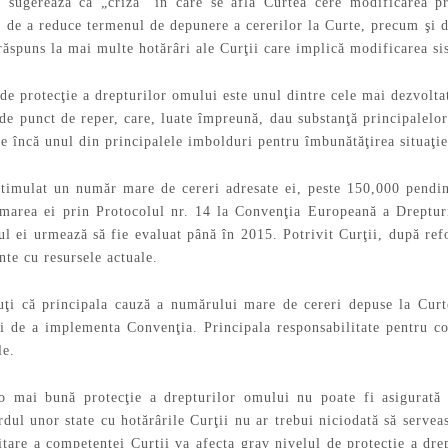
că sugerează că „criza” în care se află Curtea cere modificarea p
, de a reduce termenul de depunere a cererilor la Curte, precum şi d
ăspuns la mai multe hotărâri ale Curţii care implică modificarea sist
e protecţie a drepturilor omului este unul dintre cele mai dezvolta
i de punct de reper, care, luate împreună, dau substanţă principalelor
e încă unul din principalele imbolduri pentru îmbunătăţirea situaţi
stimulat un număr mare de cereri adresate ei, peste 150,000 pendi
marea ei prin Protocolul nr. 14 la Convenţia Europeană a Dreptur
ul ei urmează să fie evaluat până în 2015. Potrivit Curţii, după ref
ante cu resursele actuale.
ţi că principala cauză a numărului mare de cereri depuse la Curte
i de a implementa Convenţia. Principala responsabilitate pentru co
le.
o mai bună protecţie a drepturilor omului nu poate fi asigurată
dul unor state cu hotărârile Curţii nu ar trebui niciodată să serve
tare a competenţei Curţii va afecta grav nivelul de protecţie a drep