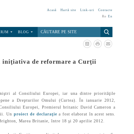
Acasă
Hartă site
Link-uri
Contacte
Ro
En
CRJM
BLOG
 iniţiativa de reformare a Curţii
tri al Consiliului Europei, iar una dintre priorităţile
ropene a Drepturilor Omului (Curtea). În ianuarie 2012,
Consiliului Europei, Premierul britanic David Cameron a
ţii. Un
proiect de declaraţie
a fost elaborat în acest sens.
 Brighton, Marea Britanie, între 18 şi 20 aprilie 2012.