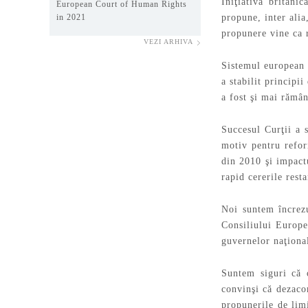
Iniţiativa britani
European Court of Human Rights
in 2021
propune, inter alia
propunere vine ca r
VEZI ARHIVA
Sistemul european d
a stabilit principi
a fost şi mai rămân
Succesul Curţii a 
motiv pentru refor
din 2010 şi impact
rapid cererile rest
Noi suntem încrezu
Consiliului Europe
guvernelor naţiona
Suntem siguri că 
convinşi că dezacor
propunerile de limi