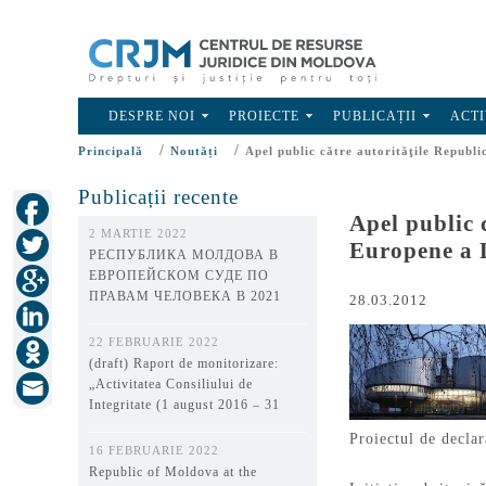
DESPRE NOI
PROIECTE
PUBLICAȚII
ACTI
/
/
Principală
Noutăți
Apel public către autorităţile Republi
Publicații recente
Apel public 
2 MARTIE 2022
Europene a 
РЕСПУБЛИКА МОЛДОВА В
ЕВРОПЕЙСКОМ СУДЕ ПО
ПРАВАМ ЧЕЛОВЕКА В 2021
28.03.2012
ГОДУ
22 FEBRUARIE 2022
(draft) Raport de monitorizare:
„Activitatea Consiliului de
Integritate (1 august 2016 – 31
decembrie 2021)”
Proiectul de declar
16 FEBRUARIE 2022
Republic of Moldova at the