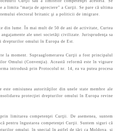
rocedurii Curţii sau a limitelor competenţei acesteia. Se
e a limita “marja de apreciere” a Curţii. Se pare că ultima
emului electoral britanic şi a politicii de imigrare.
te din lume. În mai mult de 50 de ani de activitate, Curtea
 angajamente ale unei societăţi civilizate. Jurisprudenţa sa
ei drepturilor omului în Europa de Est.
nte la moment. Supraaglomerarea Curţii a fost principalul
ilor Omului (Convenţia). Această reformă este în vigoare
orma introdusă prin Protocolul nr. 14, ea va putea procesa
 este omisiunea autorităţilor din unele state membre ale
nsolidarea protecţiei drepturilor omului în Europa revine
 prin limitarea competenţei Curţii. De asemenea, suntem
ască pentru îngustarea competenţei Curţii. Suntem siguri că
turilor omului, în special în astfel de ţări ca Moldova, şi