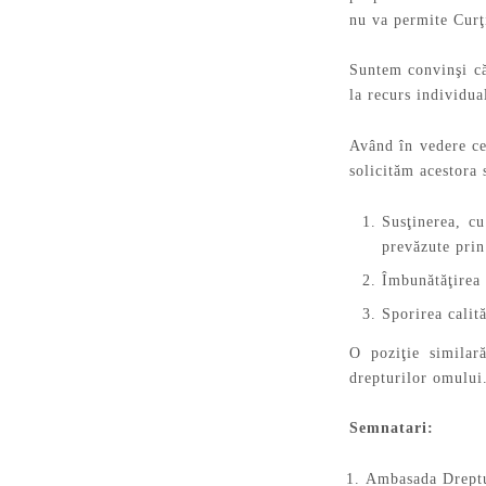
nu va permite Curţi
Suntem convinşi că 
la recurs individua
Având în vedere ce
solicităm acestora 
Susţinerea, c
prevăzute prin
Îmbunătăţirea 
Sporirea calit
O poziţie similar
drepturilor omului
Semnatari:
Ambasada Drept