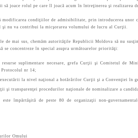
i să joace rolul pe care îl joacă acum în întreţinerea şi realizarea 
modificarea condiţiilor de admisibilitate, prin introducerea unor cr
l şi nu va contribui la micşorarea volumului de lucru al Curţii.
le de mai sus, chemăm autorităţile Republicii Moldova să nu susţină
să se concentreze în special asupra următoarelor priorităţi:
u resurse suplimentare necesare, grefa Curţii şi Comitetul de Min
 Protocolul nr 14;
executării la nivel naţional a hotărârilor Curţii şi a Convenţiei în g
ăţii şi transparenţei procedurilor naţionale de nominalizare a candid
ă este împărtăşită de peste 80 de organizaţii non-guvernamenta
.
urilor Omului