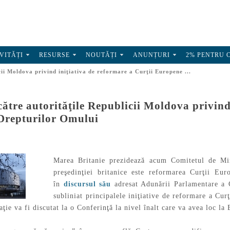
VITĂȚI
RESURSE
NOUTĂȚI
ANUNȚURI
2% PENTRU 
cii Moldova privind iniţiativa de reformare a Curţii Europene ...
către autorităţile Republicii Moldova privind
Drepturilor Omului
Marea Britanie prezidează acum Comitetul de Miniş
preşedinţiei britanice este reformarea Curţii Eu
în
discursul său
adresat Adunării Parlamentare a 
subliniat principalele iniţiative de reformare a Cur
aţie va fi discutat la o Conferinţă la nivel înalt care va avea loc la