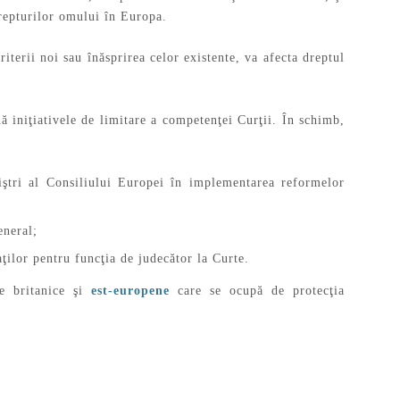
drepturilor omului în Europa.
iterii noi sau înăsprirea celor existente, va afecta dreptul
 iniţiativele de limitare a competenţei Curţii. În schimb,
iştri al Consiliului Europei în implementarea reformelor
eneral;
aţilor pentru funcţia de judecător la Curte.
le britanice şi
est-europene
care se ocupă de protecţia