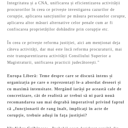
Integritatea și a CNA, unificarea și eficientizarea activității
procurorilor în ceea ce privește investigarea cazurilor de
corupție, aplicarea sancțiunilor pe măsura persoanelor corupte,
aplicarea altor măsuri alternative celor penale cum ar fi
confiscarea proprietăților dobândite prin corupție etc.
În ceea ce privește reforma justiției, aici am menționat deja
câteva activități, dar mai este încă reforma procuraturii, mai
este transparentizarea activității Consiliului Superior a
Magistraturii, unificarea practicii judecătorești.”
Europa Liberă:
Teme despre care se discută intens
ș
i
organiza
ț
ia pe care o reprezenta
ț
i le-a abordat deseori
ș
i
cu maximă intensitate. Mergând iară
ș
i pe această cale de
concretizare, cât de realistă ar trebui să ni pară nouă
recomandarea sau mai degrabă imperativul privind faptul
că „funcţionarii de rang înalt, implicaţi în acte de
corupţie, trebuie aduşi în faţa justiţiei?