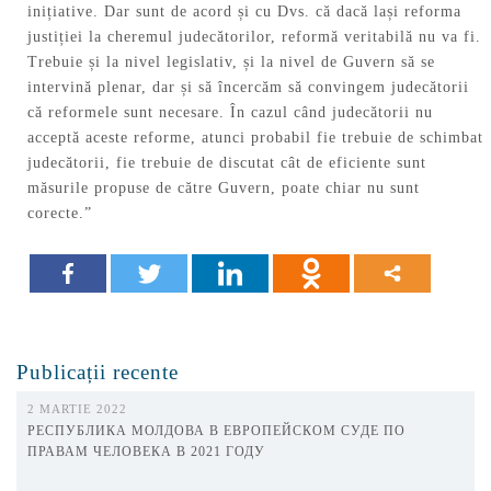
inițiative. Dar sunt de acord și cu Dvs. că dacă lași reforma
justiției la cheremul judecătorilor, reformă veritabilă nu va fi.
Trebuie și la nivel legislativ, și la nivel de Guvern să se
intervină plenar, dar și să încercăm să convingem judecătorii
că reformele sunt necesare. În cazul când judecătorii nu
acceptă aceste reforme, atunci probabil fie trebuie de schimbat
judecătorii, fie trebuie de discutat cât de eficiente sunt
măsurile propuse de către Guvern, poate chiar nu sunt
corecte.”
Publicații recente
2 MARTIE 2022
РЕСПУБЛИКА МОЛДОВА В ЕВРОПЕЙСКОМ СУДЕ ПО
ПРАВАМ ЧЕЛОВЕКА В 2021 ГОДУ