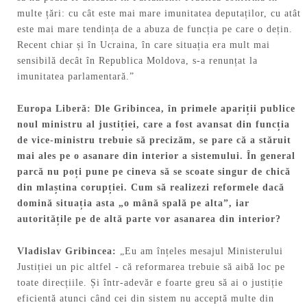
multe țări: cu cât este mai mare imunitatea deputaților, cu atât
este mai mare tendința de a abuza de funcția pe care o dețin.
Recent chiar și în Ucraina, în care situația era mult mai
sensibilă decât în Republica Moldova, s-a renunțat la
imunitatea parlamentară.”
Europa Liberă: Dle Gribincea, în primele apari
ț
ii publice
noul ministru al justi
ț
iei, care a fost avansat din func
ț
ia
de vice-ministru trebuie să precizăm, se pare că a stăruit
mai ales pe o asanare din interior a sistemului. În general
parcă nu po
ț
i pune pe cineva să se scoate singur de chică
din mla
ș
tina corup
ț
iei. Cum să realizezi reformele dacă
domină situa
ț
ia asta „o mână spală pe alta”, iar
autorită
ț
ile pe de altă parte vor asanarea din interior?
Vladislav
Gribincea:
„Eu am înțeles mesajul Ministerului
Justiției un pic altfel - că reformarea trebuie să aibă loc pe
toate direcțiile. Și într-adevăr e foarte greu să ai o justiție
eficientă atunci când cei din sistem nu acceptă multe din