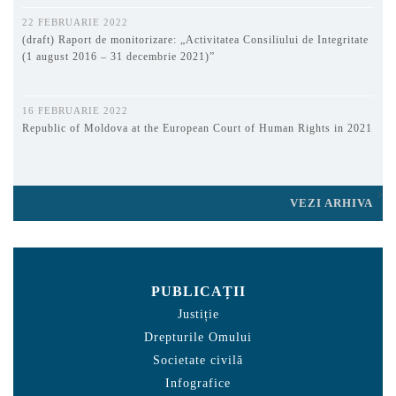
22 FEBRUARIE 2022
(draft) Raport de monitorizare: „Activitatea Consiliului de Integritate
(1 august 2016 – 31 decembrie 2021)”
16 FEBRUARIE 2022
Republic of Moldova at the European Court of Human Rights in 2021
VEZI ARHIVA
PUBLICAȚII
Justiție
Drepturile Omului
Societate civilă
Infografice