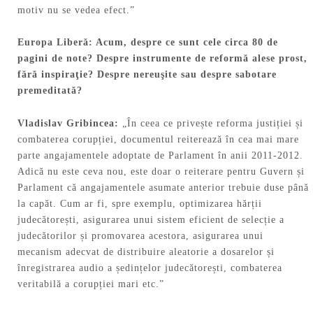
motiv nu se vedea efect.”
Europa Liberă:
Acum, despre ce sunt cele circa 80 de
pagini de note? Despre instrumente de reformă alese prost,
fără inspiraţie? Despre nereuşite sau despre sabotare
premeditată?
Vladislav
Gribincea:
„În ceea ce privește reforma justiției și
combaterea corupției, documentul reiterează în cea mai mare
parte angajamentele adoptate de Parlament în anii 2011-2012.
Adică nu este ceva nou, este doar o reiterare pentru Guvern și
Parlament că angajamentele asumate anterior trebuie duse până
la capăt. Cum ar fi, spre exemplu, optimizarea hărții
judecătorești, asigurarea unui sistem eficient de selecție a
judecătorilor și promovarea acestora, asigurarea unui
mecanism adecvat de distribuire aleatorie a dosarelor și
înregistrarea audio a ședințelor judecătorești, combaterea
veritabilă a corupției mari etc.”