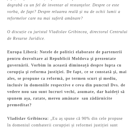
degrabă cu un fel de inventar al restanţelor. Despre ce este
vorba, de fapt? Despre reluarea reală și nu de ochii lumii a
reformelor care nu mai suferă amânare?
O discuție cu juristul Vladislav Gribincea, directorul Centrului
de Resurse Juridice
.
Europa Liberă: Notele de politici elaborate de partenerii
pentru dezvoltare ai Republicii Moldova şi prezentate
guvernării. Vorbim în această diminea
ț
ă despre lupta cu
corupţia şi reforma justiţiei.
De fapt, ce se constată şi, mai
ales, se propune ca reformă, pe termen scurt şi mediu,
inclusiv în domeniile respective e ceva din punctul Dvs. de
vedere nou sau sunt lucruri vechi, asumate, dar haide
ț
i să
spunem a
ș
a, ratate, mereu amânate sau zădărnicite
premeditat?
Vladislav
Gribincea:
„Eu aș spune că 90% din cele propuse
în domeniul combaterii corupției și reformei justiției sunt