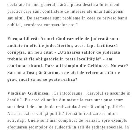
declarate în mod general, fără a putea descifra în termeni
practici care sunt conflictele de interese ale unui funcționar
sau altul. De asemenea sunt probleme în ceea ce privesc banii
publici, acordarea contractelor etc.”
Europa Liberă:
Atunci când cazurile de judecată sunt
audiate în oficiile judecătorilor, acest fapt facilitează
corupţia, un nou citat - „Utilizarea sălilor de judecată
trebuie să fie obligatorie în toate localităţile” - am
continuat citatul. Pare a fi simplu dle Gribincea. Nu este?
Sau nu a fost până acum, ce e aici de reformat atât de
grav, încât să nu se poate realiza?
Vladislav
Gribincea:
„Ca întotdeauna, „diavolul se ascunde în
detalii”. Eu cred că multe din măsurile care sunt puse acum
sunt destul de simplu de realizat dacă există voință politică.
Nu am auzit o voinţă politică fermă în realizarea multor
activități. Unele sunt mai complicat de realizat, spre exemplu
efectuarea ședințelor de judecată în săli de ședințe speciale, în