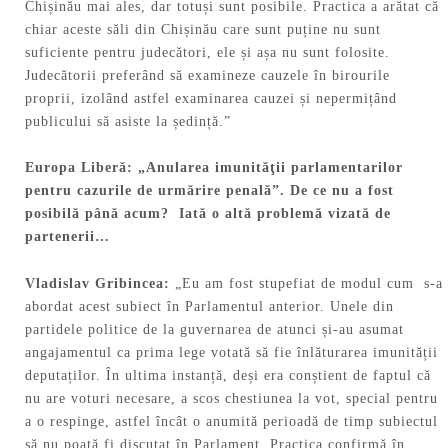
Chișinău mai ales, dar totuși sunt posibile. Practica a arătat că
chiar aceste săli din Chișinău care sunt puține nu sunt
suficiente pentru judecători, ele și așa nu sunt folosite.
Judecătorii preferând să examineze cauzele în birourile
proprii, izolând astfel examinarea cauzei și nepermițând
publicului să asiste la ședință.”
Europa Liberă:
„Anularea imunităţii parlamentarilor
pentru cazurile de urmărire penală”. De ce nu a fost
posibilă până acum? Iată o altă problemă vizată de
partenerii…
Vladislav
Gribincea:
„Eu am fost stupefiat de modul cum s-a
abordat acest subiect în Parlamentul anterior. Unele din
partidele politice de la guvernarea de atunci și-au asumat
angajamentul ca prima lege votată să fie înlăturarea imunității
deputaților. În ultima instanță, deși era conștient de faptul că
nu are voturi necesare, a scos chestiunea la vot, special pentru
a o respinge, astfel încât o anumită perioadă de timp subiectul
să nu poată fi discutat în Parlament. Practica confirmă în