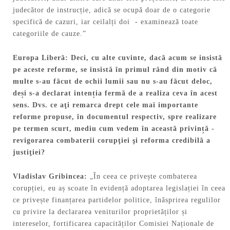
judecător de instrucție, adică se ocupă doar de o categorie
specifică de cazuri, iar ceilalți doi - examinează toate
categoriile de cauze.”
Europa Liberă: Deci, cu alte cuvinte, dacă acum se insistă
pe aceste reforme, se insistă în primul rând din motiv că
multe s-au făcut de ochii lumii sau nu s-au făcut deloc,
de
ș
i s-a declarat inten
ț
ia fermă de a realiza ceva în acest
sens. Dvs.
ce aţi remarca drept cele mai importante
reforme propuse, în documentul respectiv, spre realizare
pe termen scurt, mediu cum vedem în această privin
ț
ă -
revigorarea combaterii corupţiei şi reforma credibilă a
justiţiei?
Vladislav
Gribincea:
„În ceea ce privește combaterea
corupției, eu aș scoate în evidență adoptarea legislației în ceea
ce privește finanțarea partidelor politice, înăsprirea regulilor
cu privire la declararea veniturilor proprietăților și
intereselor, fortificarea capacităților Comisiei Naționale de