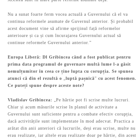
Nu a sunat foarte ferm vocea actuală a Guvernului că el va
continua reformele asumate de Guvernul anterior. Și probabil
acest document vine să afirme sprijinul față reformelor
anterioare și ca și cum încurajarea Guvernului actual să
continue reformele Guvernului anterior.”
Europa Liberă: Dl Gribincea când a fost publicat pentru
prima data programul de guvernare multă lume l-a găsit
nemul
ț
umitor în ceea ce
ț
ine lupta cu corup
ț
ia. Se spunea
atunci că din el rezultă o
„
luptă pa
ș
nică
”
cu acest fenomen.
Ce pute
ț
i spune despre aceste note?
Vladislav
Gribincea:
„Pe hârtie pot fi scrise multe lucruri.
Chiar și acum măsurile scrise în planul de activitate a
Guvernului sunt suficiente pentru a combate efectiv corupția,
dacă activitățile sunt implementate în mod adecvat. Practica a
arătat din anii anteriori că lucrurile, deși erau scrise, multe nu
erau realizate, iar altele erau realizate doar pe hârtie, din acest