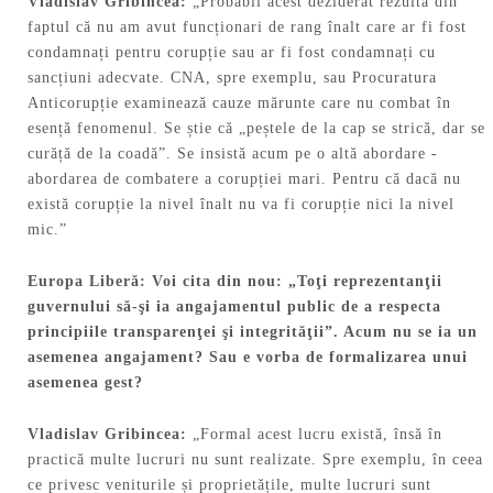
Vladislav
Gribincea:
„Probabil acest deziderat rezultă din
faptul că nu am avut funcționari de rang înalt care ar fi fost
condamnați pentru corupție sau ar fi fost condamnați cu
sancțiuni adecvate. CNA, spre exemplu, sau Procuratura
Anticorupție examinează cauze mărunte care nu combat în
esență fenomenul. Se știe că „peștele de la cap se strică, dar se
curăță de la coadă”. Se insistă acum pe o altă abordare -
abordarea de combatere a corupției mari. Pentru că dacă nu
există corupție la nivel înalt nu va fi corupție nici la nivel
mic.”
Europa Liberă:
Voi cita din nou: „Toţi reprezentanţii
guvernului să-şi ia angajamentul public de a respecta
principiile transparenţei şi integrităţii”. Acum nu se ia un
asemenea angajament? Sau e vorba de formalizarea unui
asemenea gest?
Vladislav
Gribincea:
„Formal acest lucru există, însă în
practică multe lucruri nu sunt realizate. Spre exemplu, în ceea
ce privesc veniturile și proprietățile, multe lucruri sunt