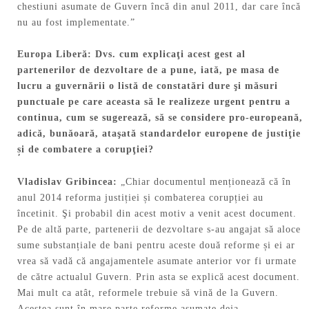
chestiuni asumate de Guvern încă din anul 2011, dar care încă
nu au fost implementate.”
Europa Liberă: Dvs. cum explicaţi acest gest al
partenerilor de dezvoltare de a pune, iată, pe masa de
lucru a guvernării o listă de constatări dure şi măsuri
punctuale pe care aceasta să le realizeze urgent pentru a
continua, cum se sugerează, să se considere pro-europeană,
adică, bunăoară, ataşată standardelor europene de justiţie
ș
i de combatere a corupţiei?
Vladislav
Gribincea:
„Chiar documentul menționează că în
anul 2014 reforma justiției și combaterea corupției au
încetinit. Şi probabil din acest motiv a venit acest document.
Pe de altă parte, partenerii de dezvoltare s-au angajat să aloce
sume substanțiale de bani pentru aceste două reforme și ei ar
vrea să vadă că angajamentele asumate anterior vor fi urmate
de către actualul Guvern. Prin asta se explică acest document.
Mai mult ca atât, reformele trebuie să vină de la Guvern.
Acestea sunt în mare parte reforme asumate deja.