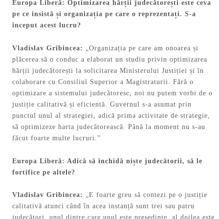
Europa Liberă: Optimizarea hăr
ț
ii judecătore
ș
ti este ceva
pe ce insistă
ș
i organiza
ț
ia pe care o reprezenta
ț
i. S-a
început acest lucru?
Vladislav
Gribincea:
„Organizația pe care am onoarea și
plăcerea să o conduc a elaborat un studiu privin optimizarea
hărții judecătorești la solicitarea Ministerului Justiției și în
colaborare cu Consiliul Superior a Magistraturii. Fără o
optimizare a sistemului judecătoresc, noi nu putem vorbi de o
justiție calitativă și eficientă. Guvernul s-a asumat prin
punctul unul al strategiei, adică prima activitate de strategie,
să optimizeze harta judecătorească. Până la moment nu s-au
făcut foarte multe lucruri.”
Europa Liberă: Adică să închidă ni
ș
te judecătorii, să le
fortifice pe altele?
Vladislav
Gribincea:
„E foarte greu să contezi pe o justiție
calitativă atunci când în acea instanță sunt trei sau patru
judecători, unul dintre care unul este președinte, al doilea este