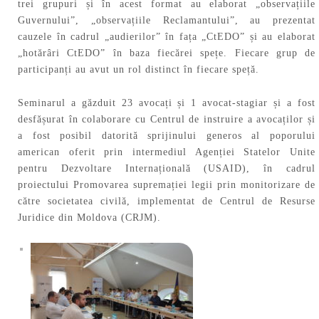
trei grupuri și în acest format au elaborat „observațiile
Guvernului”, „observațiile Reclamantului”, au prezentat
cauzele în cadrul „audierilor” în fața „CtEDO” și au elaborat
„hotărâri CtEDO” în baza fiecărei spețe. Fiecare grup de
participanți au avut un rol distinct în fiecare speță.
Seminarul a găzduit 23 avocați și 1 avocat-stagiar și a fost
desfășurat în colaborare cu Centrul de instruire a avocaților și
a fost posibil datorită sprijinului generos al poporului
american oferit prin intermediul Agenției Statelor Unite
pentru Dezvoltare Internațională (USAID), în cadrul
proiectului Promovarea supremației legii prin monitorizare de
către societatea civilă, implementat de Centrul de Resurse
Juridice din Moldova (CRJM).