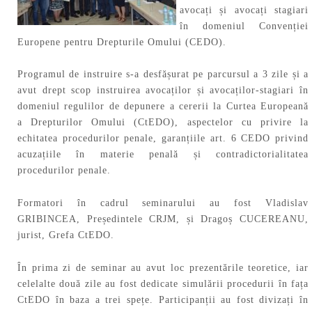
avocați și avocați stagiari
în domeniul Convenției
Europene pentru Drepturile Omului (CEDO).
Programul de instruire s-a desfășurat pe parcursul a 3 zile și a
avut drept scop instruirea avocaților și avocaților-stagiari în
domeniul regulilor de depunere a cererii la Curtea Europeană
a Drepturilor Omului (CtEDO), aspectelor cu privire la
echitatea procedurilor penale, garanțiile art. 6 CEDO privind
acuzațiile în materie penală și contradictorialitatea
procedurilor penale.
Formatori în cadrul seminarului au fost Vladislav
GRIBINCEA, Președintele CRJM, și Dragoș CUCEREANU,
jurist, Grefa CtEDO.
În prima zi de seminar au avut loc prezentările teoretice, iar
celelalte două zile au fost dedicate simulării procedurii în fața
CtEDO în baza a trei spețe. Participanții au fost divizați în