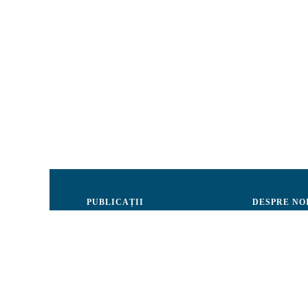
PUBLICAȚII
DESPRE NO
Justiție
Consiliul de 
Drepturile Omului
Echipa CRJM
Societate civilă
Organizarea i
Infografice
Rapoarte de ac
Buletin informativ
Donatori și Pa