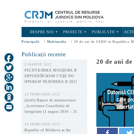
DESPRE NOI
PROIECTE
PUBLICAȚII
ACTI
/
/
Principală
Multimedia
20 de ani de CEDO în Republica 
Publicații recente
20 de ani d
2 MARTIE 2022
РЕСПУБЛИКА МОЛДОВА В
ЕВРОПЕЙСКОМ СУДЕ ПО
ПРАВАМ ЧЕЛОВЕКА В 2021
ГОДУ
22 FEBRUARIE 2022
(draft) Raport de monitorizare:
„Activitatea Consiliului de
Integritate (1 august 2016 – 31
decembrie 2021)”
16 FEBRUARIE 2022
Republic of Moldova at the