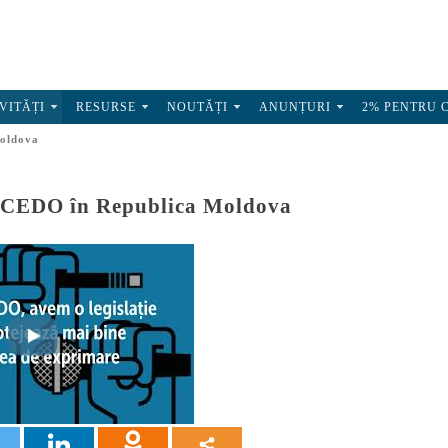
VITĂȚI
RESURSE
NOUTĂȚI
ANUNȚURI
2% PENTRU 
Moldova
e CEDO în Republica Moldova