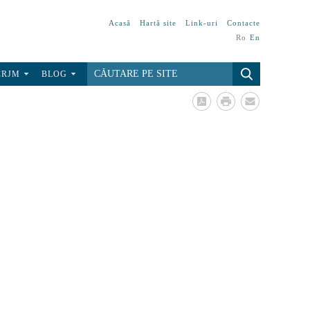
Acasă
Hartă site
Link-uri
Contacte
Ro
En
CRJM
BLOG