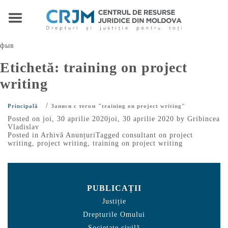
фыв
Etichetă:
training on project
writing
/
Principală
Записи с тегом "training on project writing"
Posted on
joi, 30 aprilie 2020
joi, 30 aprilie 2020
by
Gribincea
Vladislav
Posted in
Arhivă Anunțuri
Tagged
consultant on project
writing
,
project writing
,
training on project writing
PUBLICAȚII
Justiție
Drepturile Omului
Societate civilă