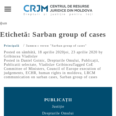
фыв
Etichetă:
Sarban group of cases
/
Principală
Записи с тегом "Sarban group of cases"
Posted on
sâmbătă, 18 aprilie 2020
joi, 23 aprilie 2020
by
Gribincea Vladislav
Posted in
Daniel Goinic
,
Drepturile Omului
,
Publicații
,
Publicatii selectate
,
Vladislav Gribincea
Tagged
CoE
Committee of Ministers
,
Council of Europe execution of
judgements
,
ECHR
,
human rights in moldova
,
LRCM
communication on sarban cases
,
Sarban group of cases
PUBLICAȚII
Justiție
Drepturile Omului