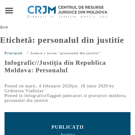
фыв
Etichetă:
personalul din justitie
/
Principală
Записи с тегом "personalul din justitie"
Infografic//Justiția din Republica
Moldova: Personalul
Posted on
marți, 4 februarie 2020
joi, 18 iunie 2020
by
Gribincea Vladislav
Posted in
Infografice
Tagged
judecatori si procurori moldova
,
personalul din justitie
PUBLICAȚII
Justiție