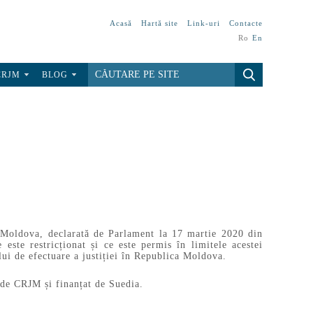
Acasă
Hartă site
Link-uri
Contacte
Ro
En
CRJM
BLOG
 Moldova, declarată de Parlament la 17 martie 2020 din
ste restricționat și ce este permis în limitele acestei
ui de efectuare a justiției în Republica Moldova.
 de CRJM și finanțat de Suedia.