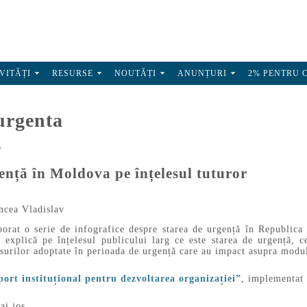
VITĂȚI
RESURSE
NOUTĂȚI
ANUNȚURI
2% PENTRU 
 urgenta
"
ență în Moldova pe înțelesul tuturor
ncea Vladislav
orat o serie de infografice despre starea de urgență în Republica
plică pe înțelesul publicului larg ce este starea de urgență, ce e
surilor adoptate în perioada de urgență care au impact asupra modul
ort instituțional pentru dezvoltarea organizației”
, implementat
ai jos.