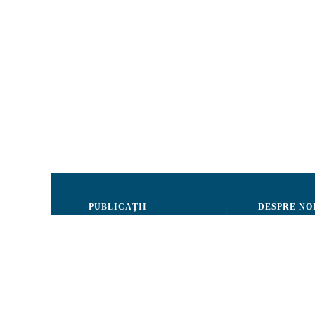
PUBLICAȚII
DESPRE NO
Justiție
Consiliul de 
Drepturile Omului
Echipa CRJM
Societate civilă
Organizarea i
Infografice
Rapoarte de ac
Buletin informativ
Donatori și Pa