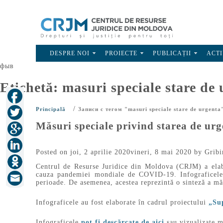
DESPRE NOI
PROIECTE
PUBLICAȚII
ACTI
фыв
Etichetă:
masuri speciale stare de
/
Principală
Записи с тегом "masuri speciale stare de urgenta
Măsuri speciale privind starea de urg
Posted on
joi, 2 aprilie 2020
vineri, 8 mai 2020
by
Gribi
Centrul de Resurse Juridice din Moldova (CRJM) a elab
cauza pandemiei mondiale de COVID-19. Infograficele ex
perioade. De asemenea, acestea reprezintă o sinteză a mă
Infograficele au fost elaborate în cadrul proiectului
„Sup
Infograficele
pot fi descărcate de aici
sau vizualizate m