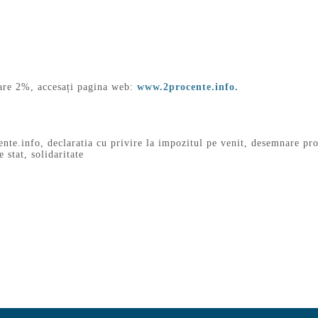
nare 2%, accesați pagina web:
www.2procente.info.
ente.info
,
declaratia cu privire la impozitul pe venit
,
desemnare pro
e stat
,
solidaritate