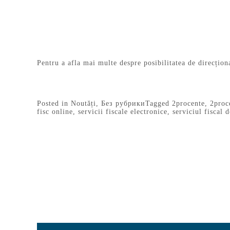
Pentru a afla mai multe despre posibilitatea de direcțio
Posted in
Noutăți
,
Без рубрики
Tagged
2procente
,
2proc
fisc online
,
servicii fiscale electronice
,
serviciul fiscal d