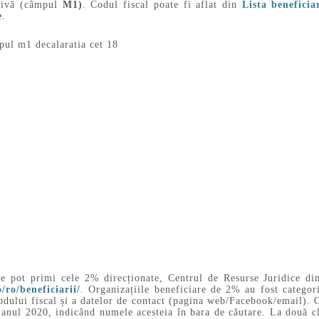
ativă (câmpul
M1)
. Codul fiscal poate fi aflat din
Lista beneficia
e
.
or ce pot primi cele 2% direcționate, Centrul de Resurse Juridice
/ro/beneficiarii/
. Organizațiile beneficiare de 2% au fost categori
odului fiscal și a datelor de contact (pagina web/Facebook/email). C
anul 2020, indicând numele acesteia în bara de căutare. La două cli