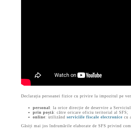
Declarația persoanei fizice cu privire la impozitul pe ven
personal
: la orice direcție de deservire a Serviciu
prin poștă
: către oricare oficiu teritorial al SFS;
online
: utilizând
serviciile fiscale electronice
cu a
Găsiți mai jos îndrumările elaborate de SFS privind compl