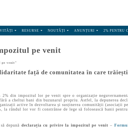
VITĂȚI
RESURSE
NOUTĂȚI
ANUNȚURI
2% PENTRU 
impozitul pe venit
l pe venit"
idaritate față de comunitatea în care trăiești
a 2% din impozitul lor pe venit spre o organizație neguvernamenta
ără a cheltui bani din buzunarul propriu. Astfel, la depunerea decla
ganizații active în dezvoltarea și susținerea comunității (asociații pe
, la rândul lor vor fi constrânse de lege să folosească banii pentru 
e să depună
declarația cu privire la impozitul pe venit
–
Formu