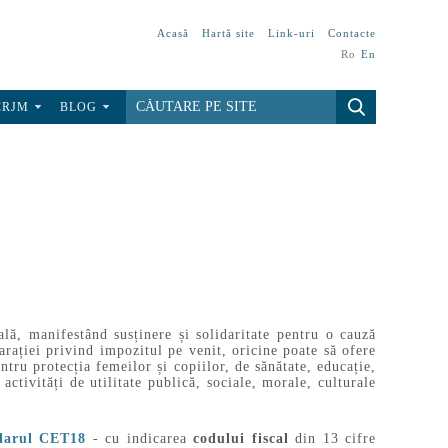
Acasă
Hartă site
Link-uri
Contacte
Ro
En
CRJM
BLOG
lă, manifestând susținere și solidaritate pentru o cauză
rației privind impozitul pe venit, oricine poate să ofere
ntru protecția femeilor și copiilor, de sănătate, educație,
activități de utilitate publică, sociale, morale, culturale
larul CET18
- cu indicarea
codului fiscal
din 13 cifre