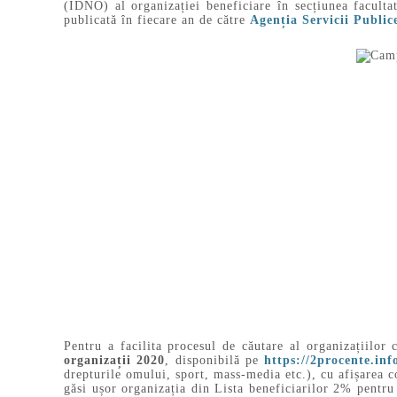
(IDNO) al organizației beneficiare în secțiunea facult
publicată în fiecare an de către
Agenția Servicii Public
Pentru a facilita procesul de căutare al organizațiil
organizații 2020
, disponibilă pe
https://2procente.info
drepturile omului, sport, mass-media etc.), cu afișarea c
găsi ușor organizația din Lista beneficiarilor 2% pentru 