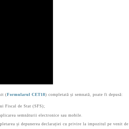
it (
Formularul CET18
) completată și semnată, poate fi depusă:
lui Fiscal de Stat (SFS);
plicarea semnăturii electronice sau mobile.
etarea și depunerea declarației cu privire la impozitul pe venit de 