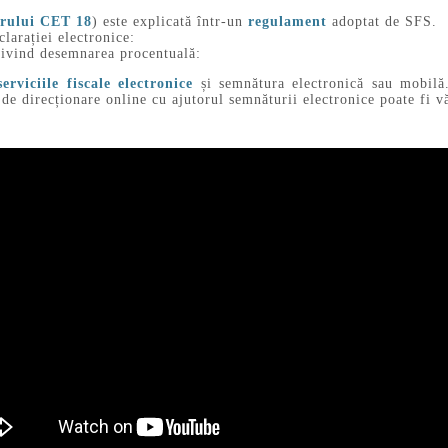
rului CET 18
) este explicată într-un
regulament
adoptat de SFS.
larației electronice:
rivind desemnarea procentuală:
serviciile fiscale electronice
și semnătura electronică sau mobilă
 de direcționare online cu ajutorul semnăturii electronice poate fi 