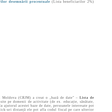
rilor desemnării procentuale
(Lista beneficiarilor 2%)
 din Moldova (CRJM) a creat o „bază de date” –
Lista de
site pe domenii de activitate (de ex. educație, sănătate,
u ajutorul acestei baze de date, persoanele interesate pot
ck-uri distanță ele pot afla codul fiscal pe care ulterior