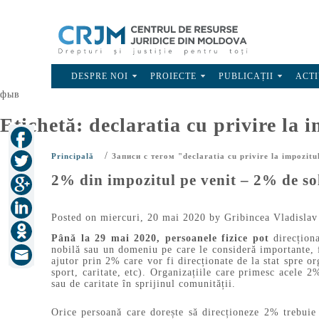
DESPRE NOI
PROIECTE
PUBLICAȚII
ACTI
фыв
Etichetă:
declaratia cu privire la 
/
Principală
Записи с тегом "declaratia cu privire la impozitu
2% din impozitul pe venit – 2% de sol
Posted on
miercuri, 20 mai 2020
by
Gribincea Vladislav
Până la
29 mai 2020
, persoanele fizice pot
direcțion
nobilă sau un domeniu pe care le consideră importante, f
ajutor prin 2% care vor fi direcționate de la stat spre or
sport, caritate, etc). Organizațiile care primesc acele 2%
sau de caritate în sprijinul comunității.
Orice persoană care dorește să direcționeze 2% trebui