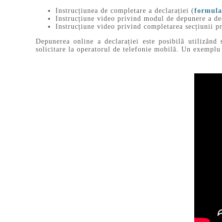
Instrucțiunea de completare a declarației (
formula
Instrucțiune video privind modul de depunere a dec
Instrucțiune video privind completarea secțiunii p
Depunerea online a declarației este posibilă utilizând
solicitare la operatorul de telefonie mobilă. Un exemplu