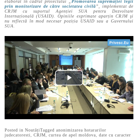
elaborat în cadrul proiectului „
Promovarea supremației legii
prin monitorizare de către societatea civilă
”, implementat de
CRJM cu suportul Agenției SUA pentru Dezvoltare
Internațională (USAID).
Opiniile exprimate aparțin CRJM şi
nu reflectă în mod necesar poziția USAID sau a Guvernului
SUA.
Posted in
Noutăți
Tagged
anonimizarea hotararilor
judecatoresti
,
CRJM
,
curtea de apel moldova
,
date cu caracter