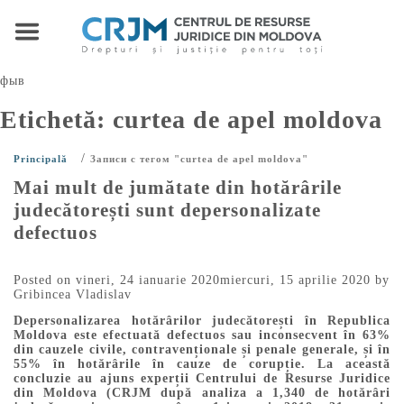
фыв
Etichetă:
curtea de apel moldova
/
Principală
Записи с тегом "curtea de apel moldova"
Mai mult de jumătate din hotărârile
judecătorești sunt depersonalizate
defectuos
Posted on
vineri, 24 ianuarie 2020
miercuri, 15 aprilie 2020
by
Gribincea Vladislav
Depersonalizarea hotărârilor judecătorești în Republica
Moldova este efectuată defectuos sau inconsecvent în 63%
din cauzele civile, contravenționale și penale generale, și în
55% în hotărârile în cauze de corupție. La această
concluzie au ajuns experții Centrului de Resurse Juridice
din Moldova (CRJM după analiza a 1,340 de hotărâri