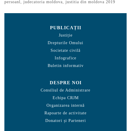
persoanl
,
judecatoria moldova
,
justitia din moldova 2019
PUBLICAȚII
Justiție
Drepturile Omului
Societate civilă
Infografice
Buletin informativ
DESPRE NOI
Consiliul de Administrare
Echipa CRJM
Organizarea internă
Rapoarte de activitate
Donatori și Parteneri