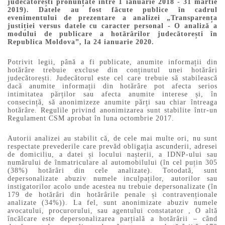
judecătorești pronunțate între 1 ianuarie 2018 - 31 martie
2019). Datele au fost făcute publice în cadrul
evenimentului de prezentare a analizei „Transparența
justiției versus datele cu caracter personal - O analiză a
modului de publicare a hotărârilor judecătorești în
Republica Moldova”, la 24 ianuarie 2020.
Potrivit legii, până a fi publicate, anumite informații din
hotărâre trebuie excluse din conținutul unei hotărâri
judecătorești. Judecătorul este cel care trebuie să stabilească
dacă anumite informații din hotărâre pot afecta serios
intimitatea părților sau afecta anumite interese și, în
consecință, să anonimizeze anumite părți sau chiar întreaga
hotărâre. Regulile privind anonimizarea sunt stabilite într-un
Regulament CSM aprobat în luna octombrie 2017.
Autorii analizei au stabilit că, de cele mai multe ori, nu sunt
respectate prevederile care prevăd obligația ascunderii, adresei
de domiciliu, a datei și locului nașterii, a IDNP-ului sau
numărului de înmatriculare al automobilului (în cel puțin 305
(38%) hotărâri din cele analizate). Totodată, sunt
depersonalizate abuziv numele inculpaților, autorilor sau
instigatorilor acolo unde acestea nu trebuie depersonalizate (în
179 de hotărâri din hotărârile penale și contravenționale
analizate (34%)). La fel, sunt anonimizate abuziv numele
avocatului, procurorului, sau agentului constatator , O altă
încălcare este depersonalizarea parțială a hotărârii – când