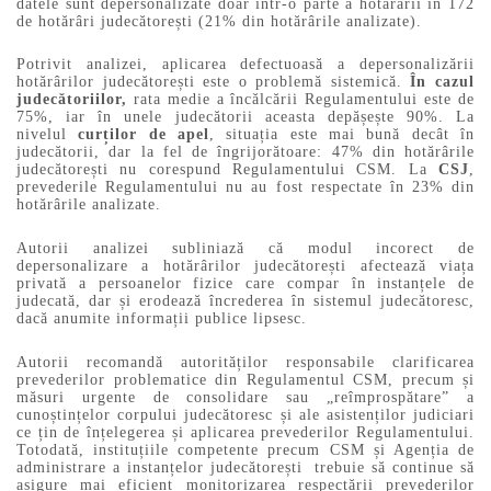
datele sunt depersonalizate doar într-o parte a hotărârii în 172
de hotărâri judecătorești (21% din hotărârile analizate).
Potrivit analizei, aplicarea defectuoasă a depersonalizării
hotărârilor judecătorești este o problemă sistemică.
În cazul
judecătoriilor,
rata medie a încălcării Regulamentului este de
75%, iar în unele judecătorii aceasta depășește 90%. La
nivelul
curților de apel
, situația este mai bună decât în
judecătorii, dar la fel de îngrijorătoare: 47% din hotărârile
judecătorești nu corespund Regulamentului CSM. La
CSJ
,
prevederile Regulamentului nu au fost respectate în 23% din
hotărârile analizate.
Autorii analizei subliniază că modul incorect de
depersonalizare a hotărârilor judecătorești afectează viața
privată a persoanelor fizice care compar în instanțele de
judecată, dar și erodează încrederea în sistemul judecătoresc,
dacă anumite informații publice lipsesc.
Autorii recomandă autorităților responsabile clarificarea
prevederilor problematice din Regulamentul CSM, precum și
măsuri urgente de consolidare sau „reîmprospătare” a
cunoștințelor corpului judecătoresc și ale asistenților judiciari
ce țin de înțelegerea și aplicarea prevederilor Regulamentului.
Totodată, instituțiile competente precum CSM și Agenția de
administrare a instanțelor judecătorești trebuie să continue să
asigure mai eficient monitorizarea respectării prevederilor