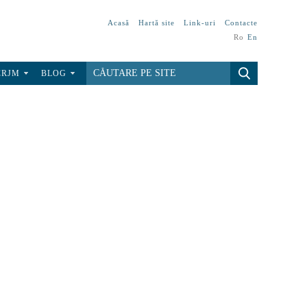
Acasă
Hartă site
Link-uri
Contacte
Ro
En
CRJM
BLOG