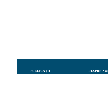
PUBLICAȚII
DESPRE NO
Justiție
Consiliul de 
Drepturile Omului
Echipa CRJM
Societate civilă
Organizarea i
Infografice
Rapoarte de ac
Buletin informativ
Donatori și Pa