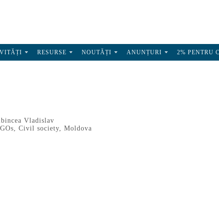
VITĂȚI
RESURSE
NOUTĂȚI
ANUNȚURI
2% PENTRU 
ibincea Vladislav
NGOs
,
Civil society
,
Moldova