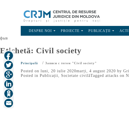
DESPRE NOI
PROIECTE
PUBLICAȚII
ACTI
фыв
Etichetă:
Civil society
/
Principală
Записи с тегом "Civil society"
Posted on
luni, 20 iulie 2020
marți, 4 august 2020
by
Gr
Posted in
Publicații
,
Societate civilă
Tagged
attacks on 