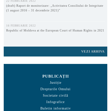
22 FEBRUARIE 2022
(draft) Raport de monitorizare: „Activitatea Consiliului de Integritate
(1 august 2016 – 31 decembrie 2021)”
16 FEBRUARIE 2022
Republic of Moldova at the European Court of Human Rights in 2021
VEZI ARHIVA
PUBLICAȚII
Justiție
Drepturile Omului
Societate civilă
Infografice
Buletin informativ