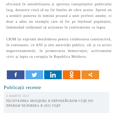
eficientă în sensibilizarea și sporirea cunoștințelor publicului
larg, deoarece riscă să nu fie înțeles de către acesta. Spotul nu
a urmărit punerea în lumină proastă a unei profesii anume, ci
doar a adus un exemplu care să fie pe înțelesul populației,
îndemnând cetățeanul să acționeze în conformitate cu legea.
CRJM își exprimă deschiderea pentru colaborarea constructivă,
în continuare, cu ANI și alte autorități publice, cât și cu actori
neguvernamentali, în promovarea democrației, activismului
civic și lupta cu corupția în Republica Moldova.
Publicații recente
2 MARTIE 2022
РЕСПУБЛИКА МОЛДОВА В ЕВРОПЕЙСКОМ СУДЕ ПО
ПРАВАМ ЧЕЛОВЕКА В 2021 ГОДУ