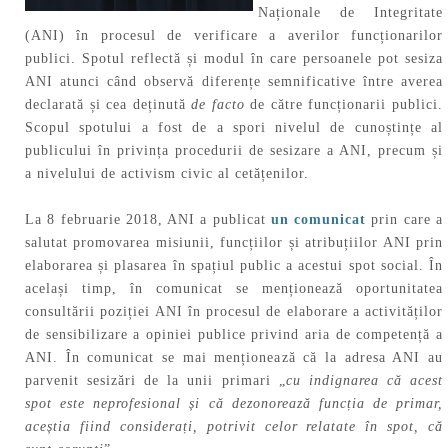
Naționale de Integritate
(ANI) în procesul de verificare a averilor funcționarilor
publici. Spotul reflectă și modul în care persoanele pot sesiza
ANI atunci când observă diferențe semnificative între averea
declarată și cea deținută
de facto
de către funcționarii publici.
Scopul spotului a fost de a spori nivelul de cunoștințe al
publicului în privința procedurii de sesizare a ANI, precum și
a nivelului de activism civic al cetățenilor.
La 8 februarie 2018, ANI a publicat
un comunicat
prin care a
salutat promovarea misiunii, funcțiilor și atribuțiilor ANI prin
elaborarea și plasarea în spațiul public a acestui spot social. În
același timp, în comunicat se menționează oportunitatea
consultării poziției ANI în procesul de elaborare a activităților
de sensibilizare a opiniei publice privind aria de competență a
ANI. În comunicat se mai menționează că la adresa ANI au
parvenit sesizări de la unii primari „
cu indignarea că acest
spot este neprofesional și că dezonorează funcția de primar,
aceștia fiind considerați, potrivit celor relatate în spot, că