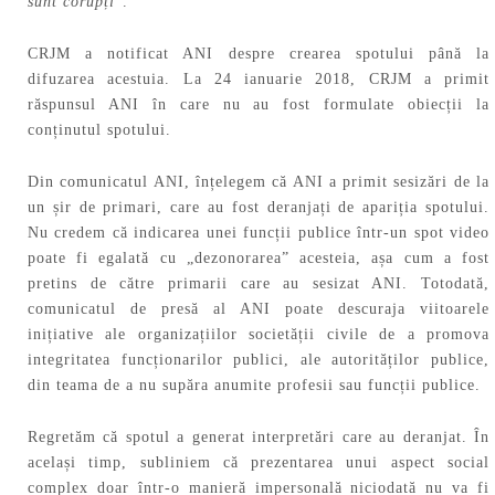
sunt corupți
”.
CRJM a notificat ANI despre crearea spotului până la
difuzarea acestuia. La 24 ianuarie 2018, CRJM a primit
răspunsul ANI în care nu au fost formulate obiecții la
conținutul spotului.
Din comunicatul ANI, înțelegem că ANI a primit sesizări de la
un șir de primari, care au fost deranjați de apariția spotului.
Nu credem că indicarea unei funcții publice într-un spot video
poate fi egalată cu „dezonorarea” acesteia, așa cum a fost
pretins de către primarii care au sesizat ANI. Totodată,
comunicatul de presă al ANI poate descuraja viitoarele
inițiative ale organizațiilor societății civile de a promova
integritatea funcționarilor publici, ale autorităților publice,
din teama de a nu supăra anumite profesii sau funcții publice.
Regretăm că spotul a generat interpretări care au deranjat. În
același timp, subliniem că prezentarea unui aspect social
complex doar într-o manieră impersonală niciodată nu va fi