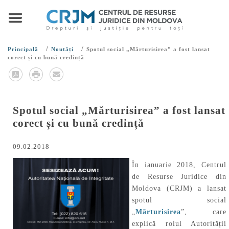
/
/
Principală
Noutăți
Spotul social „Mărturisirea” a fost lansat
corect și cu bună credință
Spotul social „Mărturisirea” a fost lansat
corect și cu bună credință
09.02.2018
În ianuarie 2018, Centrul
de Resurse Juridice din
Moldova (CRJM) a lansat
spotul social
„
Mărturisirea
”, care
explică rolul Autorității