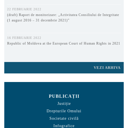
22 FEBRUARIE 2022
(draft) Raport de monitorizare: „Activitatea Consiliului de Integritate
(1 august 2016 – 31 decembrie 2021)”
16 FEBRUARIE 2022
Republic of Moldova at the European Court of Human Rights in 2021
VEZI ARHIVA
PUBLICAȚII
Justiție
Drepturile Omului
Societate civilă
Infografice