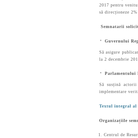
2017 pentru venitur
să direcționeze 2% 
Semnatarii solici
Guvernului Rep
Să asigure publica
la 2 decembrie 201
Parlamentului 
Să susțină actori
implementare verit
Textul integral al
Organizațiile sem
Centrul de Resu