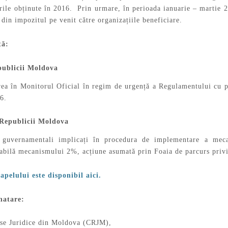
ile obținute în 2016. Prin urmare, în perioada ianuarie – martie 20
din impozitul pe venit către organizațiile beneficiare.
tă:
ublicii Moldova
rea în Monitorul Oficial în regim de urgență a Regulamentului cu p
6.
Republicii Moldova
i guvernamentali implicați în procedura de implementare a mec
abilă mecanismului 2%, acțiune asumată prin Foaia de parcurs privi
 apelului este disponibil aici.
natare:
rse Juridice din Moldova (CRJM),