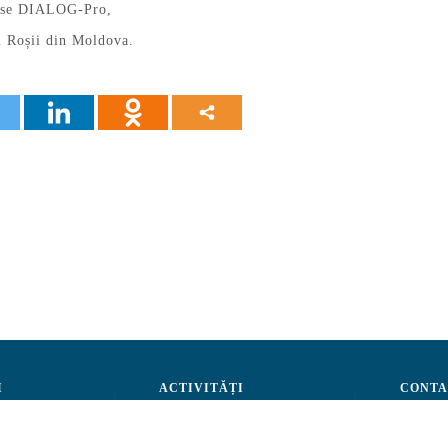
urse DIALOG-Pro,
i Roșii din Moldova.
I
ACTIVITĂȚI
CONTA
Administrare
Advocacy
str. A.Ş
Evenimente
Tel: (+3