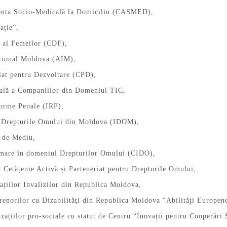
tenta Socio-Medicală la Domiciliu (CASMED),
ație”,
t al Femeilor (CDF),
tional Moldova (AIM),
iat pentru Dezvoltare (CPD),
nală a Companiilor din Domeniul TIC,
forme Penale (IRP),
ru Drepturile Omului din Moldova (IDOM),
l de Mediu,
rmare în domeniul Drepturilor Omului (CIDO),
 Cetățenie Activă și Parteneriat pentru Drepturile Omului,
țiilor Invalizilor din Republica Moldova,
renorilor cu Dizabilităţi din Republica Moldova “Abilități Europen
izațiilor pro-sociale cu statut de Centru “Inovații pentru Cooperări 