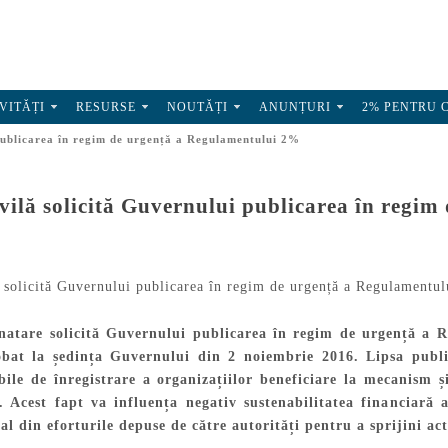
VITĂȚI
RESURSE
NOUTĂȚI
ANUNȚURI
2% PENTRU 
 publicarea în regim de urgență a Regulamentului 2%
ivilă solicită Guvernului publicarea în regi
mnatare solicită Guvernului publicarea în regim de urgență a 
obat la ședința Guvernului din 2 noiembrie 2016. Lipsa publi
bile de înregistrare a organizațiilor beneficiare la mecanism 
 Acest fapt va influența negativ sustenabilitatea financiară a 
l din eforturile depuse de către autorități pentru a sprijini activ