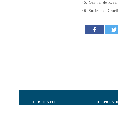
Centrul de Res
Societatea Cruci
PUBLICAȚII
DESPRE NO
Justiție
Consiliul de 
Drepturile Omului
Echipa CRJM