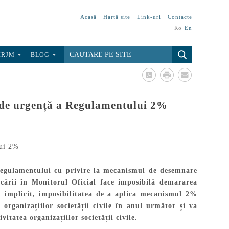
Acasă
Hartă site
Link-uri
Contacte
Ro
En
CRJM
BLOG
m de urgență a Regulamentului 2%
Regulamentului cu privire la mecanismul de desemnare
cării în Monitorul Oficial face imposibilă demararea
și implicit, imposibilitatea de a aplica mecanismul 2%
organizațiilor societății civile în anul următor și va
itatea organizațiilor societății civile.