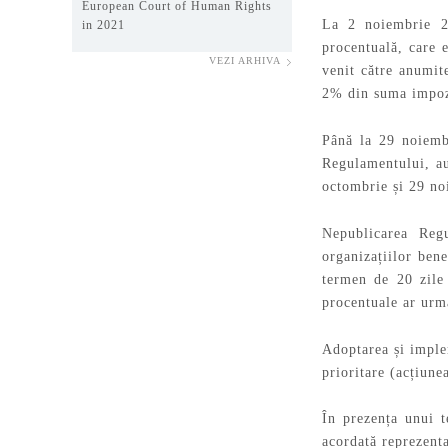
European Court of Human Rights
La 2 noiembrie 2
in 2021
procentuală, care 
VEZI ARHIVA
venit către anumit
2% din suma impozi
Până la 29 noiemb
Regulamentului, au 
octombrie și 29 noi
Nepublicarea Regu
organizațiilor bene
termen de 20 zile
procentuale ar urma
Adoptarea și imple
prioritare (acțiune
În prezența unui t
acordată reprezenta