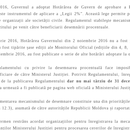
016, Guvernul a adoptat Hotărârea de Guvern de aprobare a R
este instrumentul de aplicare a „Legii 2%”. Această lege permite p
e organizații ale societății civile. Regulamentul stabileşte mecanis
tului pe venit către beneficiarii desemnării procentuale.
rie 2016, Hotărârea Guvernului din 2 noiembrie 2016 nu a fost pu
fost tipărite șase ediții ale Monitorului Oficial (edițiile din 4, 8
embrie 2016, au fost publicate o serie de alte hotărâri adoptate la o
lamentului cu privire la desemnarea procentuală face imposib
ficiare de către Ministerul Justiției. Potrivit Regulamentului, înre
 de la publicarea Regulamentului
dar nu mai târziu de 31 dec
 urmează a fi publicată pe pagina web oficială a Ministerului Justiț
mentarea mecanismului de desemnare constituie una din prioritățile
a 12.3), asumată de către autoritățile Republicii Moldova și raportată
ermen restrâns acordat organizațiilor pentru înregistrarea la me
nților Ministerului Justiției pentru procesarea cererilor de înregistr