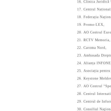
Clinica Juridică 
Centrul Nation
Federația Națio
Promo-LEX,
AO Centrul Euro
RCTV Memoria,
Caroma Nord,
Ambasada Dreptu
Alianța INFONE
Asociația pentru
Keystone Moldo
AO Centrul “Spe
Centrul Internat
Centrul de Info
Consiliul Naţio