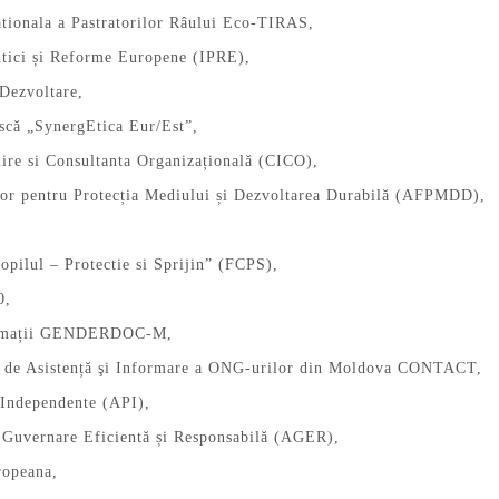
ationala a Pastratorilor Râului Eco-TIRAS,
litici și Reforme Europene (IPRE),
Dezvoltare,
scă „SynergEtica Eur/Est”,
uire si Consultanta Organizațională (CICO),
lor pentru Protecția Mediului și Dezvoltarea Durabilă (AFPMDD),
pilul – Protectie si Sprijin” (FCPS),
0,
ormații GENDERDOC-M,
l de Asistență şi Informare a ONG-urilor din Moldova CONTACT,
 Independente (API),
 Guvernare Eficientă și Responsabilă (AGER),
ropeana,