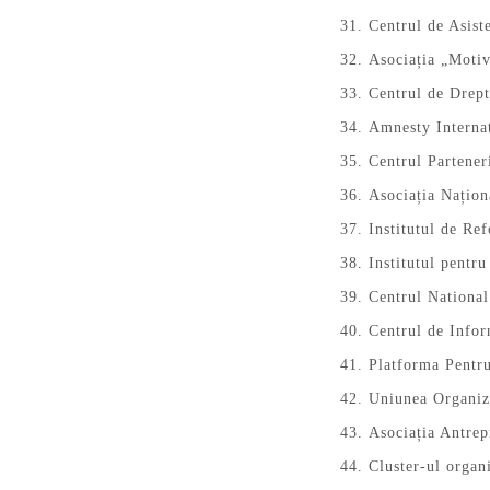
Centrul de Asis
Asociația „Motiv
Centrul de Drep
Amnesty Interna
Centrul Partener
Asociația Națio
Institutul de Re
Institutul pent
Centrul Nationa
Centrul de Info
Platforma Pentru
Uniunea Organiza
Asociația Antrep
Cluster-ul organ