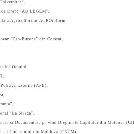
Universitară,
al de Drept “AD LEGEM”,
nală a Agricultorilor AGROinform,
pean “Pro-Europa” din Comrat,
rilor Omului,
T,
 Politică Externă (APE),
va,
ranța”,
ional “La Strada”,
rmare și Documentare privind Drepturile Copilului din Moldova (C
nal al Tineretului din Moldova (CNTM),