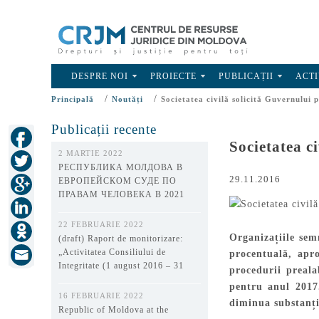
DESPRE NOI
PROIECTE
PUBLICAȚII
ACTI
/
/
Principală
Noutăți
Societatea civilă solicită Guvernului
Publicații recente
Societatea c
2 MARTIE 2022
РЕСПУБЛИКА МОЛДОВА В
29.11.2016
ЕВРОПЕЙСКОМ СУДЕ ПО
ПРАВАМ ЧЕЛОВЕКА В 2021
ГОДУ
22 FEBRUARIE 2022
Organizațiile se
(draft) Raport de monitorizare:
„Activitatea Consiliului de
procentuală, apr
Integritate (1 august 2016 – 31
procedurii preala
decembrie 2021)”
pentru anul 2017.
16 FEBRUARIE 2022
diminua substanția
Republic of Moldova at the