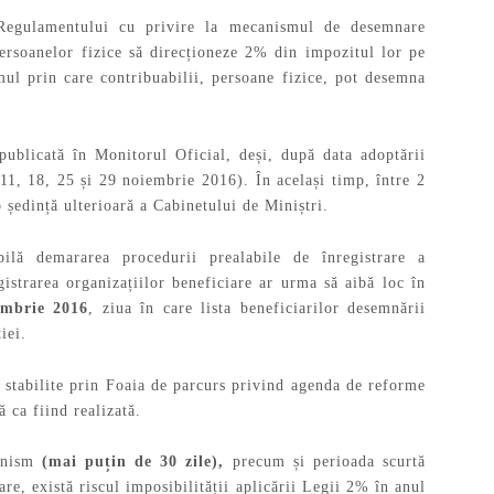
egulamentului cu privire la mecanismul de desemnare
ersoanelor fizice să direcționeze 2% din impozitul lor pe
mul prin care contribuabilii, persoane fizice, pot desemna
blicată în Monitorul Oficial, deși, după data adoptării
, 11, 18, 25 și 29 noiembrie 2016). În același timp, între 2
 ședință ulterioară a Cabinetului de Miniștri.
ilă demararea procedurii prealabile de înregistrare a
gistrarea organizațiilor beneficiare ar urma să aibă loc în
embrie 2016
, ziua în care lista beneficiarilor desemnării
iei.
 stabilite prin Foaia de parcurs privind agenda de reforme
 ca fiind realizată.
canism
(mai puțin de 30 zile),
precum și perioada scurtă
are, există riscul imposibilității aplicării Legii 2% în anul