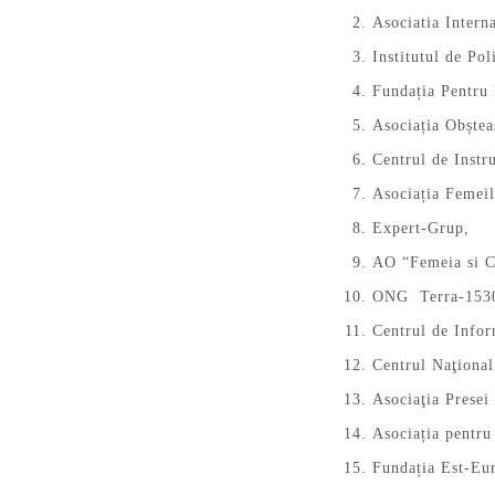
Asociatia Intern
Institutul de Po
Fundația Pentru 
Asociația Obștea
Centrul de Instr
Asociația Femei
Expert-Grup,
AO “Femeia si Co
ONG Terra-153
Centrul de Inf
Centrul Naţiona
Asociaţia Presei
Asociația pentru
Fundația Est-Eu