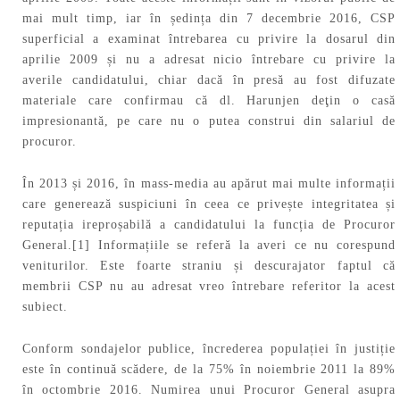
mai mult timp, iar în ședința din 7 decembrie 2016, CSP
superficial a examinat întrebarea cu privire la dosarul din
aprilie 2009 și nu a adresat nicio întrebare cu privire la
averile candidatului, chiar dacă în presă au fost difuzate
materiale care confirmau că dl. Harunjen deţin o casă
impresionantă, pe care nu o putea construi din salariul de
procuror.
În 2013 și 2016, în mass-media au apărut mai multe informații
care generează suspiciuni în ceea ce privește integritatea și
reputația ireproșabilă a candidatului la funcția de Procuror
General.[1] Informațiile se referă la averi ce nu corespund
veniturilor. Este foarte straniu și descurajator faptul că
membrii CSP nu au adresat vreo întrebare referitor la acest
subiect.
Conform sondajelor publice, încrederea populației în justiție
este în continuă scădere, de la 75% în noiembrie 2011 la 89%
în octombrie 2016. Numirea unui Procuror General asupra