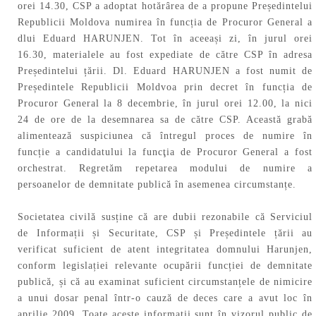
orei 14.30, CSP a adoptat hotărârea de a propune Președintelui
Republicii Moldova numirea în funcția de Procuror General a
dlui Eduard HARUNJEN. Tot în aceeași zi, în jurul orei
16.30, materialele au fost expediate de către CSP în adresa
Președintelui țării. Dl. Eduard HARUNJEN a fost numit de
Președintele Republicii Moldvoa prin decret în funcția de
Procuror General la 8 decembrie, în jurul orei 12.00, la nici
24 de ore de la desemnarea sa de către CSP. Această grabă
alimentează suspiciunea că întregul proces de numire în
funcție a candidatului la funcţia de Procuror General a fost
orchestrat. Regretăm repetarea modului de numire a
persoanelor de demnitate publică în asemenea circumstanțe.
Societatea civilă susține că are dubii rezonabile că Serviciul
de Informații și Securitate, CSP și Președintele țării au
verificat suficient de atent integritatea domnului Harunjen,
conform legislației relevante ocupării funcției de demnitate
publică, și că au examinat suficient circumstanțele de nimicire
a unui dosar penal într-o cauză de deces care a avut loc în
aprilie 2009. Toate aceste informații sunt în vizorul public de