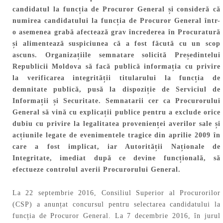
candidatul la funcția de Procuror General și consideră că
numirea candidatului la funcția de Procuror General într-
o asemenea grabă afectează grav încrederea în Procuratură
și alimentează suspiciunea că a fost făcută cu un scop
ascuns. Organizațiile semnatare solicită Președintelui
Republicii Moldova să facă publică informația cu privire
la verificarea integrității titularului la funcția de
demnitate publică, pusă la dispoziție de Serviciul de
Informații și Securitate. Semnatarii cer ca Procurorului
General să vină cu explicații publice pentru a exclude orice
dubiu cu privire la legalitatea provenienței averilor sale și
acțiunile legate de evenimentele tragice din aprilie 2009 în
care a fost implicat, iar Autorității Naționale de
Integritate, imediat după ce devine funcțională, să
efectueze controlul averii Procurorului General.
La 22 septembrie 2016, Consiliul Superior al Procurorilor
(CSP) a anunțat concursul pentru selectarea candidatului la
funcția de Procuror General. La 7 decembrie 2016, în jurul