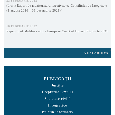
22 FEBRUARIE 2022
(draft) Raport de monitorizare: „Activitatea Consiliului de Integritate
(1 august 2016 – 31 decembrie 2021)”
16 FEBRUARIE 2022
Republic of Moldova at the European Court of Human Rights in 2021
VEZI ARHIVA
PUBLICAȚII
Justiție
Drepturile Omului
Societate civilă
Infografice
Buletin informativ