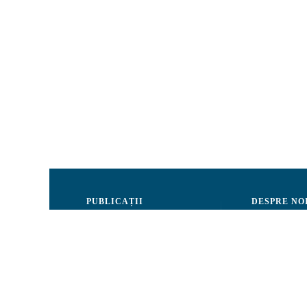
PUBLICAȚII
DESPRE NO
Justiție
Consiliul de 
Drepturile Omului
Echipa CRJM
Societate civilă
Organizarea i
Infografice
Rapoarte de ac
Buletin informativ
Donatori și Pa