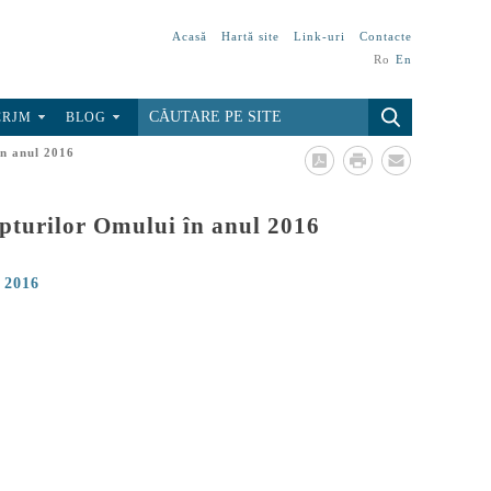
Acasă
Hartă site
Link-uri
Contacte
Ro
En
CRJM
BLOG
în anul 2016
epturilor Omului în anul 2016
l 2016