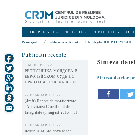
DESPRE NOI
PROIECTE
PUBLICAȚII
ACTI
/
/
Principală
Publicatii selectate
Nadejda HRIPTIEVSCHI
Publicații recente
Sinteza date
2 MARTIE 2022
РЕСПУБЛИКА МОЛДОВА В
ЕВРОПЕЙСКОМ СУДЕ ПО
Sinteza datelor p
ПРАВАМ ЧЕЛОВЕКА В 2021
ГОДУ
22 FEBRUARIE 2022
(draft) Raport de monitorizare:
„Activitatea Consiliului de
Integritate (1 august 2016 – 31
decembrie 2021)”
16 FEBRUARIE 2022
Republic of Moldova at the