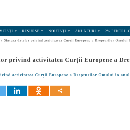
VITĂȚI
RESURSE
NOUTĂȚI
ANUNȚURI
2% PENTRU 
/
Sinteza datelor privind activitatea Curții Europene a Drepturilor Omului 
lor privind activitatea Curții Europene a Dr
rivind activitatea Curții Europene a Drepturilor Omului în anu