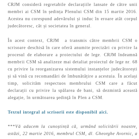
CRJM consideră regretabile declarațiile lansate de către unii
membri ai CSM în ședința Plenului CSM din 15 martie 2016.
Acestea nu corespund adevărului și induc în eroare atât corpul
judecătoresc, cât și societatea în general.
În acest context, CRJM a transmis către membrii CSM o
scrisoare deschisă în care oferă anumite precizări cu privire la
procesul de elaborare a proiectului de lege. CRJM îndeamnă
membrii CSM să analizeze mai detaliat proiectul de lege nr. 68
cu privire la reorganizarea sistemului instanțelor judecătorești
și să vină cu recomandări de îmbunătățire a acestuia. În același
timp, solicităm respectuos membrului CSM care a făcut
declarații cu privire la spălarea de bani, să dezmintă această
alegație, în următoarea şedinţă în Plen a CSM.
Textul integral al scrisorii este disponibil aici.
***
Vă aducem la cunoștință că, urmând solicitării noastre,
astăzi, 22 martie 2016, membrul CSM, dl. Gheorghe Avornic, a