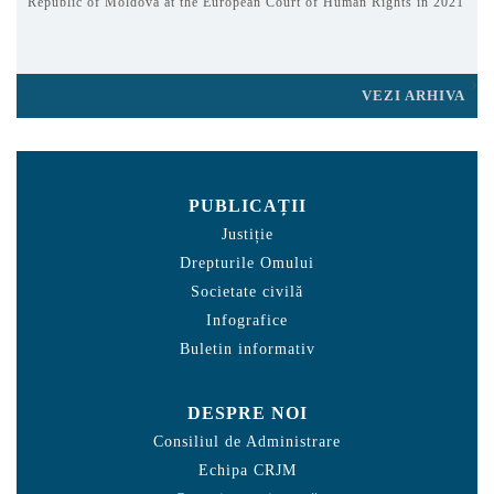
Republic of Moldova at the European Court of Human Rights in 2021
VEZI ARHIVA
PUBLICAȚII
Justiție
Drepturile Omului
Societate civilă
Infografice
Buletin informativ
DESPRE NOI
Consiliul de Administrare
Echipa CRJM