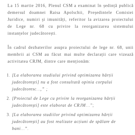
La 15 martie 2016, Plenul CSM a examinat în ședință publică
demersul doamnei Raisa Apolschii, Președintele Comisiei
Juridice, numiri și imunități, referitor la avizarea proiectului
de Lege nr. 68 cu privire la reorganizarea sistemului
instanțelor judecătorești.
În cadrul dezbaterilor asupra proiectului de lege nr. 68, unii
membrii ai CSM au făcut mai multe declarații care vizează
activitatea CRJM, dintre care menționăm:
[La elaborarea studiului privind optimizarea hărții
judecătorești] nu a fost consultată opinia corpului
judecătoresc…,” ;
[Proiectul de Lege cu privire la reorganizarea hărții
judecătorești] este elaborat de CRJM
…”;
[La elaborarea studiilor privind optimizarea hărții
judecătorești] au fost realizate acțiuni de spălare de
bani…”.