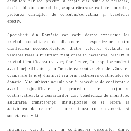
demnitate publică; precum și despre cine sunt alte persoane,
decât subiectul controlului, asupra cărora se extinde controlul;
probarea calităților de concubin/concubină și beneficiar
efectiv.
Specialiștii din România vor vorbi despre experiența lor
privind modalitatea de dispunere a expertizelor pentru
clarificarea neconcordanțelor dintre valoarea declarată și
valoarea reală a bunurilor menționate în declarație, precum și
privind identificarea tranzacțiilor fictive, în scopul ascunderii
averii nejustificate, prin încheierea contractelor de vânzare–
cumpărare la preț diminuat sau prin încheierea contractelor de
donație. Alte subiecte actuale vor fi procedura de confiscare a
averii nejustificate și procedura de sancționare
contravențională a demnitarilor care beneficiază de imunitate;
asigurarea transparenței instituționale ce se referă la
activitatea de control și interacțiunea cu mass-media și
societatea civilă.
Întrunirea curentă vine în continuarea discuțiilor dintre