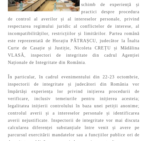
schimb de experiență și
practici despre procedura
de control al averilor și al intereselor personale, privind
respectarea regimului juridic al conflictelor de interese, al
incompatibilităților, restricțiilor și limitărilor. Partea română
este reprezentată de Horațiu PĂTRAȘCU, judecător la Înalta
Curte de Casație și Justiție, Nicoleta CREȚU și Mădălina
VLASĂ, inspectori de integritate din cadrul Agenției
Naționale de Integritate din România.
În particular, în cadrul evenimentului din 22-23 octombrie,
inspectorii de integritate și judecători din România vor
împărtăși experiența lor privind inițierea procedurii de
verificare, inclusiv temeiurile pentru inițierea acesteia;
legalitatea inițierii controlului în baza unei petiții anonime;
controlul averii și a intereselor personale și identificarea
averii nejustificate. Inspectorii de integritate vor mai discuta
calcularea diferenței substanțiale între venit și avere pe
parcursul exercitării mandatelor sau a funcțiilor publice ori de