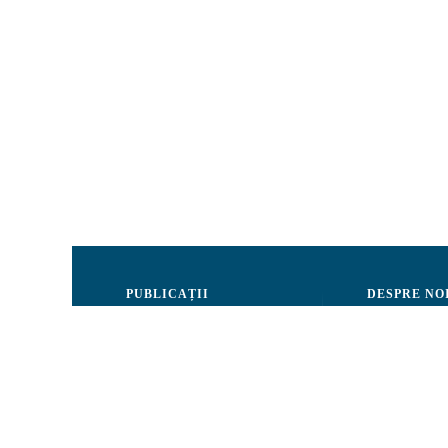
PUBLICAȚII
DESPRE NO
Justiție
Consiliul de 
Drepturile Omului
Echipa CRJM
Societate civilă
Organizarea i
Infografice
Rapoarte de ac
Buletin informativ
Donatori și Pa