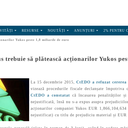
VITĂȚI
RESURSE
NOUTĂȚI
ANUNȚURI
2% PENTRU 
ionarilor Yukos peste 1,8 miliarde de euro
 trebuie să plătească acționarilor Yukos pes
La 15 decembrie 2015,
CtEDO a refuzat cererea
vizează procedurile fiscale declanșate împotriv
CtEDO a constatat
că încasarea penalităților ș
nejustificată, însă nu s-a expus asupra prejudiciil
acționarilor companiei Yukos EUR 1,866,104,634 (
nejustificat) cu titlu de prejudiciu material și EUR