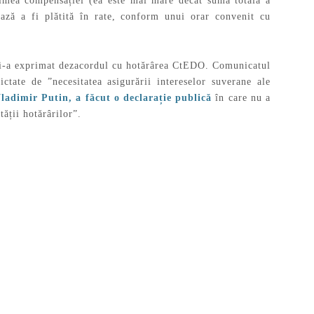
rimea compensației (ea este mai mare decât suma totală a
ă a fi plătită în rate, conform unui orar convenit cu
și-a exprimat dezacordul cu hotărârea CtEDO. Comunicatul
ctate de ”necesitatea asigurării intereselor suverane ale
Vladimir Putin, a făcut o declarație publică
în care nu a
ății hotărârilor”.