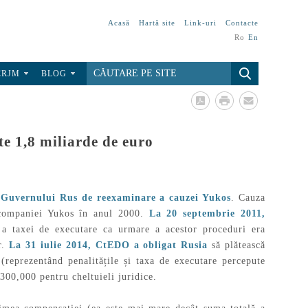
Acasă
Hartă site
Link-uri
Contacte
Ro
En
CRJM
BLOG
te 1,8 miliarde de euro
 Guvernului Rus de reexaminare a cauzei Yukos
. Cauza
a companiei Yukos în anul 2000.
La 20 septembrie 2011,
i a taxei de executare ca urmare a acestor proceduri era
or.
La 31 iulie 2014, CtEDO a obligat Rusia
să plătească
reprezentând penalitățile și taxa de executare percepute
 300,000 pentru cheltuieli juridice.