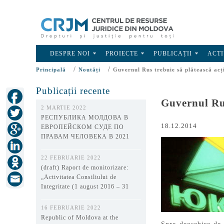
DESPRE NOI
PROIECTE
PUBLICAȚII
ACTI
/
/
Principală
Noutăți
Guvernul Rus trebuie să plătească acț
Publicații recente
Guvernul Rus
2 MARTIE 2022
РЕСПУБЛИКА МОЛДОВА В
18.12.2014
ЕВРОПЕЙСКОМ СУДЕ ПО
ПРАВАМ ЧЕЛОВЕКА В 2021
ГОДУ
22 FEBRUARIE 2022
(draft) Raport de monitorizare:
„Activitatea Consiliului de
Integritate (1 august 2016 – 31
decembrie 2021)”
16 FEBRUARIE 2022
Republic of Moldova at the