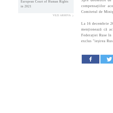
Spre deosebire de
European Court of Human Rights
compensațiilor ac
in 2021
Comitetul de Miniș
VEZI ARHIVA
La 16 decembrie 
menționează că acț
Federației Ruse în 
exclus ”ieșirea Rus