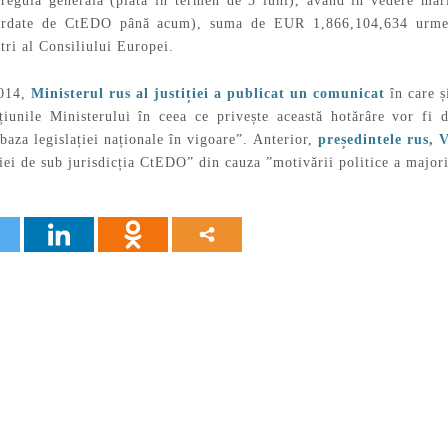
 regula generală (plata în termen de 3 luni), având în vedere mă
ordate de CtEDO până acum), suma de EUR 1,866,104,634 urmeaz
tri al Consiliului Europei.
2014,
Ministerul rus al justiției a publicat un comunicat
în care 
iunile Ministerului în ceea ce privește această hotărâre vor fi di
baza legislației naționale în vigoare”. Anterior,
președintele rus, 
iei de sub jurisdicția CtEDO” din cauza ”motivării politice a majorit