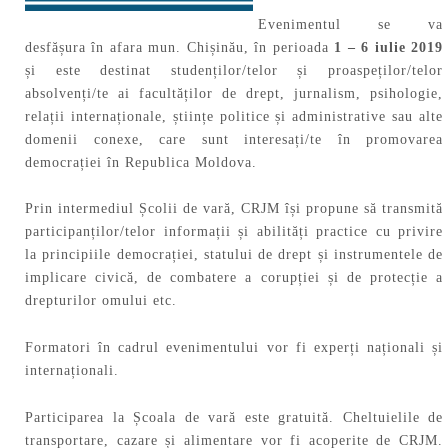
Evenimentul se va
desfășura în afara mun. Chișinău, în perioada
1 – 6 iulie 2019
și este destinat studenților/telor și proaspeților/telor
absolvenți/te ai facultăților de drept, jurnalism, psihologie,
relații internaționale, științe politice și administrative sau alte
domenii conexe, care sunt interesați/te în promovarea
democrației în Republica Moldova.
Prin intermediul Școlii de vară, CRJM își propune să transmită
participanților/telor informații și abilități practice cu privire
la principiile democrației, statului de drept și instrumentele de
implicare civică, de combatere a corupției și de protecție a
drepturilor omului etc.
Formatori în cadrul evenimentului vor fi experți naționali și
internaționali.
Participarea la Școala de vară este gratuită. Cheltuielile de
transportare, cazare și alimentare vor fi acoperite de CRJM.