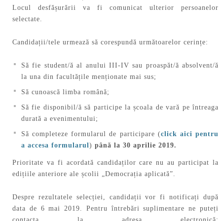
Locul desfășurării va fi comunicat ulterior persoanelor
selectate.
Candidații/tele urmează să corespundă următoarelor cerințe:
Să fie student/ă al anului III-IV sau proaspăt/ă absolvent/ă
la una din facultățile menționate mai sus;
Să cunoască limba română;
Să fie disponibil/ă să participe la școala de vară pe întreaga
durată a evenimentului;
Să completeze formularul de participare (
click aici pentru
a accesa formularul
)
până la 30 aprilie 2019.
Prioritate va fi acordată candidaților care nu au participat la
edițiile anteriore ale școlii „Democrația aplicată”.
Despre rezultatele selecției, candidații vor fi notificați după
data de 6 mai 2019. Pentru întrebări suplimentare ne puteți
contacta la adresa electronică: