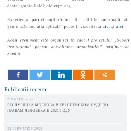
daniel.goinic@old2.old.crjm.org
.
Experiența participanților/telor din edițiile anterioară ale
Școlii „Democrația aplicată” poate fi vizualizată
aici
și
aici
.
Acest eveniment este organizat în cadrul proiectului „Suport
instituțional pentru dezvoltarea organizației” susținut de
Suedia.
Publicații recente
2 MARTIE 2022
РЕСПУБЛИКА МОЛДОВА В ЕВРОПЕЙСКОМ СУДЕ ПО
ПРАВАМ ЧЕЛОВЕКА В 2021 ГОДУ
22 FEBRUARIE 2022