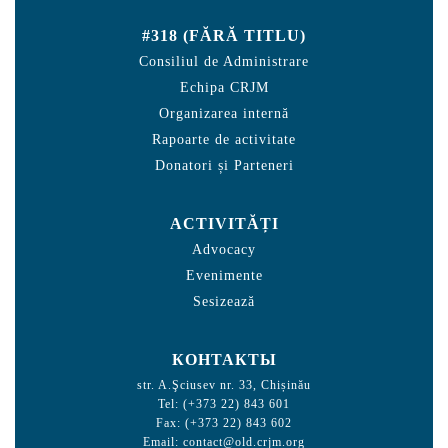
#318 (FĂRĂ TITLU)
Consiliul de Administrare
Echipa CRJM
Organizarea internă
Rapoarte de activitate
Donatori și Parteneri
ACTIVITĂȚI
Advocacy
Evenimente
Sesizează
КОНТАКТЫ
str. A.Şciusev nr. 33, Chișinău
Tel: (+373 22) 843 601
Fax: (+373 22) 843 602
Email:
contact@old.crjm.org