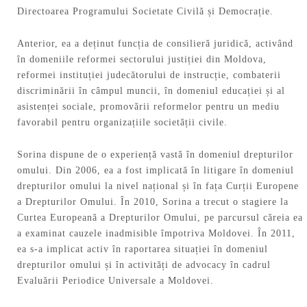
Directoarea Programului Societate Civilă și Democrație.
Anterior, ea a deținut funcția de consilieră juridică, activând
în domeniile reformei sectorului justiției din Moldova,
reformei instituției judecătorului de instrucție, combaterii
discriminării în câmpul muncii, în domeniul educației și al
asistenței sociale, promovării reformelor pentru un mediu
favorabil pentru organizațiile societății civile.
Sorina dispune de o experiență vastă în domeniul drepturilor
omului. Din 2006, ea a fost implicată în litigare în domeniul
drepturilor omului la nivel național și în fața Curții Europene
a Drepturilor Omului. În 2010, Sorina a trecut o stagiere la
Curtea Europeană a Drepturilor Omului, pe parcursul căreia ea
a examinat cauzele inadmisible împotriva Moldovei. În 2011,
ea s-a implicat activ în raportarea situației în domeniul
drepturilor omului și în activități de advocacy în cadrul
Evaluării Periodice Universale a Moldovei.