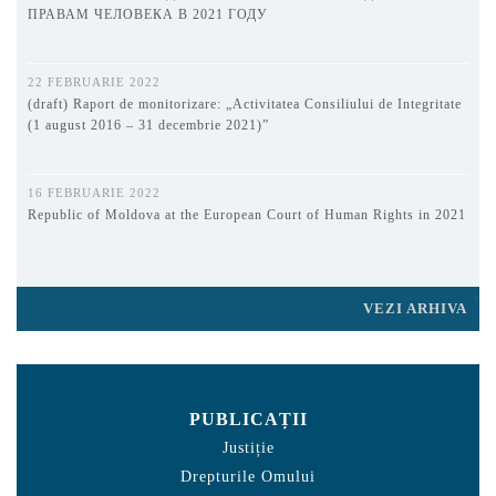
ПРАВАМ ЧЕЛОВЕКА В 2021 ГОДУ
22 FEBRUARIE 2022
(draft) Raport de monitorizare: „Activitatea Consiliului de Integritate
(1 august 2016 – 31 decembrie 2021)”
16 FEBRUARIE 2022
Republic of Moldova at the European Court of Human Rights in 2021
VEZI ARHIVA
PUBLICAȚII
Justiție
Drepturile Omului