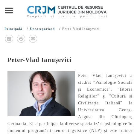
/
/
Principală
Uncategorized
Peter-Vlad Ianușevici
Peter-Vlad Ianușevici
Peter Vlad Ianușevici a
studiat ”Psihologie Socială
şi Economică”, ”Istoria
Religiilor” și ”Cultură și
Civilizație Italiană” la
Universitatea Georg-
August din Göttingen,
Germania. El a participat la diverse specializări psihologice în
domeniul programării neuro-lingvistice (NLP) şi este trainer