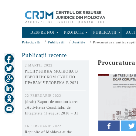
DESPRE NOI
PROIECTE
PUBLICAȚII
ACTI
/
/
/
Principală
Publicații
Justiție
Procuratura anticorupți
Publicații recente
Procuratura 
2 MARTIE 2022
РЕСПУБЛИКА МОЛДОВА В
ЕВРОПЕЙСКОМ СУДЕ ПО
ПРАВАМ ЧЕЛОВЕКА В 2021
ГОДУ
22 FEBRUARIE 2022
(draft) Raport de monitorizare:
„Activitatea Consiliului de
Integritate (1 august 2016 – 31
decembrie 2021)”
16 FEBRUARIE 2022
Republic of Moldova at the