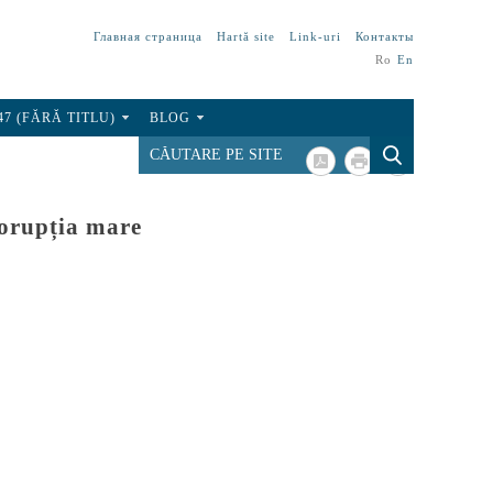
Главная страница
Hartă site
Link-uri
Контакты
Ro
En
47 (FĂRĂ TITLU)
BLOG
corupția mare