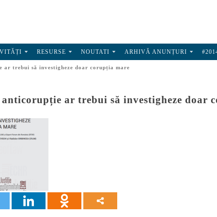
VITĂȚI
RESURSE
NOUTATI
ARHIVĂ ANUNȚURI
#201
e ar trebui să investigheze doar corupția mare
anticorupție ar trebui să investigheze doar 