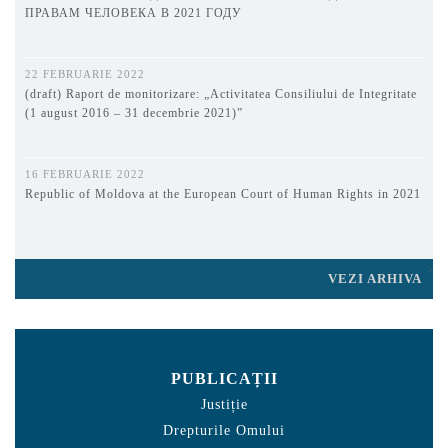
ПРАВАМ ЧЕЛОВЕКА В 2021 ГОДУ
22 FEBRUARIE 2022
(draft) Raport de monitorizare: „Activitatea Consiliului de Integritate
(1 august 2016 – 31 decembrie 2021)”
16 FEBRUARIE 2022
Republic of Moldova at the European Court of Human Rights in 2021
VEZI ARHIVA
PUBLICAȚII
Justiție
Drepturile Omului