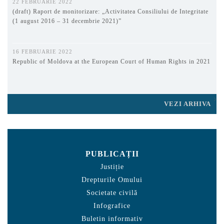
22 FEBRUARIE 2022
(draft) Raport de monitorizare: „Activitatea Consiliului de Integritate
(1 august 2016 – 31 decembrie 2021)”
16 FEBRUARIE 2022
Republic of Moldova at the European Court of Human Rights in 2021
VEZI ARHIVA
PUBLICAȚII
Justiție
Drepturile Omului
Societate civilă
Infografice
Buletin informativ