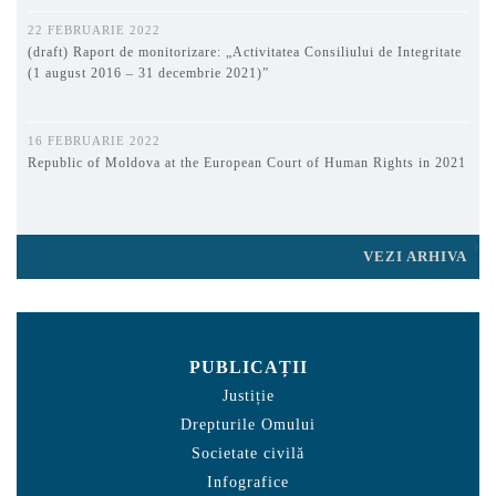
22 FEBRUARIE 2022
(draft) Raport de monitorizare: „Activitatea Consiliului de Integritate
(1 august 2016 – 31 decembrie 2021)”
16 FEBRUARIE 2022
Republic of Moldova at the European Court of Human Rights in 2021
VEZI ARHIVA
PUBLICAȚII
Justiție
Drepturile Omului
Societate civilă
Infografice