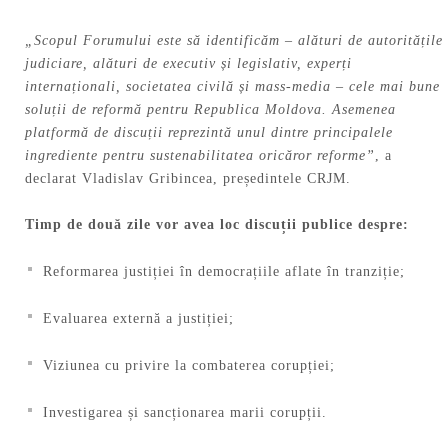
„
Scopul Forumului este să identificăm – alături de autoritățile
judiciare, alături de executiv și legislativ, experți
internaționali, societatea civilă și mass-media – cele mai bune
soluții de reformă pentru Republica Moldova. Asemenea
platformă de discuții reprezintă unul dintre principalele
ingrediente pentru sustenabilitatea oricăror reforme
”
, a
declarat Vladislav Gribincea, președintele CRJM.
Timp de două zile vor avea loc discuții publice despre:
Reformarea justiției în democrațiile aflate în tranziție;
Evaluarea externă a justiției;
Viziunea cu privire la combaterea corupției;
Investigarea și sancționarea marii corupții.