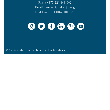
Fax: (+373 22) 843 602
Email:
contact@old.crjm.org
Cod Fiscal: 1010620008129
© Centrul de Resurse Juridice din Moldova