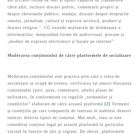
ale oricărei forme de idei și opinii capabile de transmitere
către alții, inclusiv discurs politic, comentarii proprii și
despre chestiunile publice, sondaje, discuții despre drepturile
omului, jurnalism, cultură și expresie artistică, predare și
discurs religios ”. CG extinde mijloacele de diseminare a
informațiilor, menționând forme de audiovizual, precum și
„moduri de expresie electronice și bazate pe internet”.
Moderarea conținutului de către platformele de socializare
Moderarea conținutului este practica prin care o rețea de
socializare se ocupă de trierea, verificarea (și uneori blocarea)
conținutului (știri, poze, comentarii, altele) plasat de
utilizatori, în conformitate cu regulile „termenilor și
condițiilor” elaborate de către această platformă.
[2]
Termenii
și condițiile pe care companiile de internet le stabilesc deseori
interzic diferite tipuri de conținut. Mai mult, ceea ce este
considerat conținut legal pe această platformă în particular
variază în funcție de țări și regiuni. De obicei, platformele