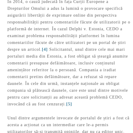
În 2014, o cauză judecată în fața Curții Europene a
Drepturilor Omului a adus la lumină o provocare specifică
asigurării libertății de exprimare online din perspectiva
responsabilității pentru comentariile făcute de utilizatorii pe o
platformă de internet. În cazul Delphi v. Estonia, CEDO a
examinat problema responsabilității platformei în lumina
comentariilor făcute de către utilizatori pe un portal de știri
despre un articol.
[4]
Solicitantul, unul dintre cele mai mari
portaluri media din Estonia, a fost obligat să șteargă anumite
comentarii presupuse defăimătoare, inclusiv conținutul
amenințător referitor la o persoană. Compania a iradiat
comentarii pretins defăimătoare, dar a refuzat să repare
daunele. În cele din urmă, instanțele naționale au obligat
compania să plătească daunele, care este unul dintre motivele
pentru care solicitanții au adresat această problemă CEDO,
invocând că au fost cenzurați.
[5]
Unul dintre argumentele invocate de portalul de știri a fost că
acesta a acționat ca un intermediar care le-a permis
utilizatorilor să-și transmită opiniile, dar nu ca editor unic,