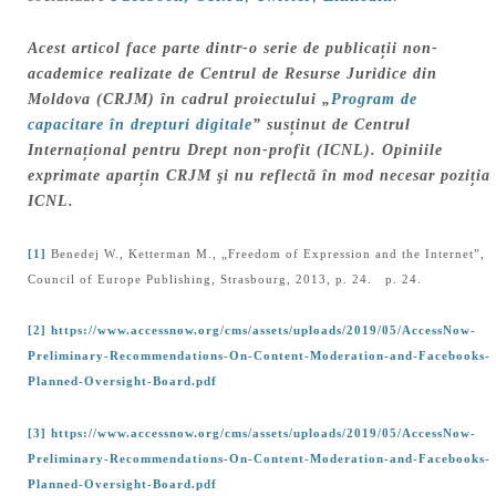
Acest articol face parte dintr-o serie de publicații non-
academice realizate de Centrul de Resurse Juridice din
Moldova (CRJM) în cadrul proiectului „
Program de
capacitare în drepturi digitale
” susținut de Centrul
Internațional pentru Drept non-profit (ICNL). Opiniile
exprimate aparțin CRJM şi nu reflectă în mod necesar poziția
ICNL.
[1]
Benedej W., Ketterman M., „Freedom of Expression and the Internet”,
Council of Europe Publishing, Strasbourg, 2013, p. 24. p. 24.
[2]
https://www.accessnow.org/cms/assets/uploads/2019/05/AccessNow-
Preliminary-Recommendations-On-Content-Moderation-and-Facebooks-
Planned-Oversight-Board.pdf
[3]
https://www.accessnow.org/cms/assets/uploads/2019/05/AccessNow-
Preliminary-Recommendations-On-Content-Moderation-and-Facebooks-
Planned-Oversight-Board.pdf