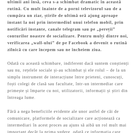
ultimii ani însă, ceva s-a schimbat dramatic în această
rutină. Cu mult înainte de a porni televizorul sau de a
cumpăra un ziar, știrile de ultimă oră ajung aproape
instant la noi prin intermediul unui telefon mobil, prin
notificări instante, canale telegram sau pe „pereții”
conturilor noastre de socializare. Pentru mulți dintre noi,
verificarea „wall-ului” de pe Facebook a devenit o rutină
zilnică cu care începem sau ne încheiem ziua.
Odată cu această schimbare, indiferent dacă suntem conștienți
sau nu, rețelele sociale și-au schimbat și ele rolul – de la un
simplu instrument de interacțiune între prieteni, cunoscuți,
foști colegi de clasă sau facultate, într-un intermediar care
primește și împarte cu noi, utilizatorii, informații și știri din
întreaga lume.
Fără a nega beneficiile evidente ale unor astfel de căi de
comunicare, platformele de socializare care acționează ca
intermediari în acest proces au ajuns să aibă un rol mult mai
important decât la prima vedere, odată ce informația care