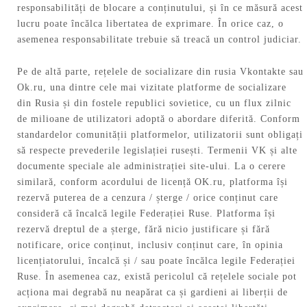
responsabilități de blocare a conținutului, și în ce măsură acest
lucru poate încălca libertatea de exprimare. În orice caz, o
asemenea responsabilitate trebuie să treacă un control judiciar.
Pe de altă parte, rețelele de socializare din rusia Vkontakte sau
Ok.ru, una dintre cele mai vizitate platforme de socializare
din Rusia și din fostele republici sovietice, cu un flux zilnic
de milioane de utilizatori adoptă o abordare diferită. Conform
standardelor comunității platformelor, utilizatorii sunt obligați
să respecte prevederile legislației rusești. Termenii VK și alte
documente speciale ale administrației site-ului. La o cerere
similară, conform acordului de licență OK.ru, platforma își
rezervă puterea de a cenzura / șterge / orice conținut care
consideră că încalcă legile Federației Ruse. Platforma își
rezervă dreptul de a șterge, fără nicio justificare și fără
notificare, orice conținut, inclusiv conținut care, în opinia
licențiatorului, încalcă și / sau poate încălca legile Federației
Ruse. În asemenea caz, există pericolul că rețelele sociale pot
acționa mai degrabă nu neapărat ca și gardieni ai liberții de