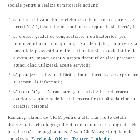
sociale pentru a realiza următoarele acțiuni:
să ofere utilizatorilor rețelelor sociale un mediu care să le
permită să își exercite în continuare drepturile și libertățile;
să crească gradul de conștientizare a utilizatorilor, prin
intermediul unui limbaj clar și ușor de înțeles, cu privire la
posibilele provocări ale drepturilor lor și la modalitățile de
a evita un impact negativ asupra drepturilor altor persoane
atunci când utilizează aceste servicii;
să protejeze utilizatorii fără a limita libertatea de exprimare
și accesul la informații;
să îmbunătățească transparența cu privire la prelucrarea
datelor și abținerea de la prelucrarea ilegitimă a datelor cu
caracter personal.
Rămâneți alături de CRJM pentru a afla mai multe detalii
despre noile tehnologii și drepturile omului în era digitală. Ne
puteți urmări pe pagina noastră web CRJM.org și rețelele de
socializare
Facebook,
OK.ru
,
Twitter
,
Linkedin
.