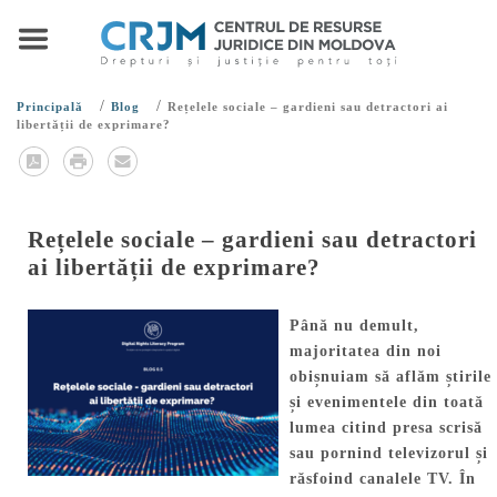
/
/
Principală
Blog
Rețelele sociale – gardieni sau detractori ai
libertății de exprimare?
Rețelele sociale – gardieni sau detractori
ai libertății de exprimare?
Până nu demult,
majoritatea din noi
obișnuiam să aflăm știrile
și evenimentele din toată
lumea citind presa scrisă
sau pornind televizorul și
răsfoind canalele TV. În