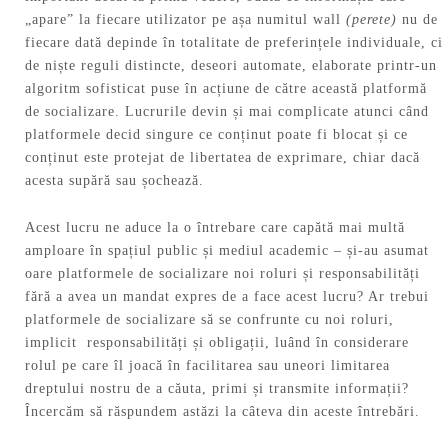
„apare” la fiecare utilizator pe așa numitul wall
(perete)
nu de
fiecare dată depinde în totalitate de preferințele individuale, ci
de niște reguli distincte, deseori automate, elaborate printr-un
algoritm sofisticat puse în acțiune de către această platformă
de socializare. Lucrurile devin și mai complicate atunci când
platformele decid singure ce conținut poate fi blocat și ce
conținut este protejat de libertatea de exprimare, chiar dacă
acesta supără sau șochează.
Acest lucru ne aduce la o întrebare care capătă mai multă
amploare în spațiul public și mediul academic – și-au asumat
oare platformele de socializare noi roluri și responsabilități
fără a avea un mandat expres de a face acest lucru? Ar trebui
platformele de socializare să se confrunte cu noi roluri,
implicit responsabilități și obligații, luând în considerare
rolul pe care îl joacă în facilitarea sau uneori limitarea
dreptului nostru de a căuta, primi și transmite informații?
Încercăm să răspundem astăzi la câteva din aceste întrebări.