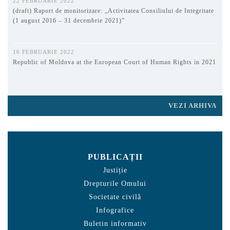
22 FEBRUARIE 2022
(draft) Raport de monitorizare: „Activitatea Consiliului de Integritate
(1 august 2016 – 31 decembrie 2021)”
16 FEBRUARIE 2022
Republic of Moldova at the European Court of Human Rights in 2021
VEZI ARHIVA
PUBLICAȚII
Justiție
Drepturile Omului
Societate civilă
Infografice
Buletin informativ