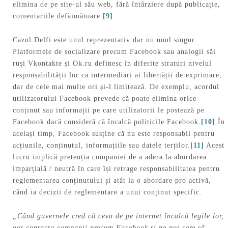
elimina de pe site-ul său web, fără întârziere după publicație,
comentariile defăimătoare.
[9]
Cazul Delfi este unul reprezentativ dar nu unul singur.
Platformele de socializare precum Facebook sau analogii săi
ruși Vkontakte și Ok.ru definesc în diferite straturi nivelul
responsabilității lor ca intermediari ai libertății de exprimare,
dar de cele mai multe ori și-l limitează. De exemplu, acordul
utilizatorului Facebook prevede că poate elimina orice
conținut sau informații pe care utilizatorii le postează pe
Facebook dacă consideră că încalcă politicile Facebook.
[10]
În
același timp, Facebook susține că nu este responsabil pentru
acțiunile, conținutul, informațiile sau datele terților.
[11]
Acest
lucru implică pretenția companiei de a adera la abordarea
imparțială / neutră în care își retrage responsabilitatea pentru
reglementarea conținutului și atât la o abordare pro activă,
când ia decizii de reglementare a unui conținut specific
:
„Când guvernele cred că ceva de pe internet încalcă legile lor,
pot contacta companii precum Facebook și ne pot cere să