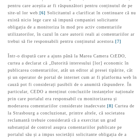
pentru care aceștia ar fi răspunzători pentru conținutul de pe
site-ul lor web.
[6]
Solicitantul a clarificat în continuare că nu
există nicio lege care să impună companiei solicitante
obligația de a monitoriza în mod pro activ comentariile
utilizatorilor, în cazul în care autorii reali ai comentariilor ar
trebui să fie responsabili pentru conținutul acestora.
[7]
Într-o dispută care a ajuns până la Marea Camera CtEDO,
curtea a declarat că „Datorită interesului [lor] economic în
publicarea comentariilor, atât un editor al presei tipărite, cât
și un operator de portal de internet cum ar fi platforma web în
cauză pot fi considerați pasibili de o anumită răspundere. În
particular, CEDO a menținut concluziile instanțelor naționale
prin care portalul era responsabil cu monitorizarea și
moderarea comentariilor considerate inadecvate.
[8]
Curtea de
la Strasbourg a concluzionat, printre altele, că societatea
reclamantă trebuie considerată că a exercitat un grad
substanțial de control asupra comentariilor publicate pe
portalul său și a impus societății solicitante obligația de a