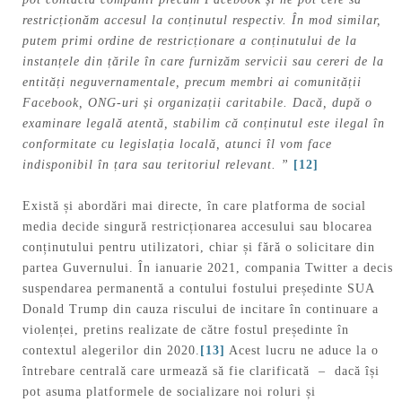
restricționăm accesul la conținutul respectiv. În mod similar,
putem primi ordine de restricționare a conținutului de la
instanțele din țările în care furnizăm servicii sau cereri de la
entități neguvernamentale, precum membri ai comunității
Facebook, ONG-uri și organizații caritabile. Dacă, după o
examinare legală atentă, stabilim că conținutul este ilegal în
conformitate cu legislația locală, atunci îl vom face
indisponibil în țara sau teritoriul relevant. ”
[12]
Există și abordări mai directe, în care platforma de social
media decide singură restricționarea accesului sau blocarea
conținutului pentru utilizatori, chiar și fără o solicitare din
partea Guvernului. În ianuarie 2021, compania Twitter a decis
suspendarea permanentă a contului fostului președinte SUA
Donald Trump din cauza riscului de incitare în continuare a
violenței, pretins realizate de către fostul președinte în
contextul alegerilor din 2020.
[13]
Acest lucru ne aduce la o
întrebare centrală care urmează să fie clarificată – dacă își
pot asuma platformele de socializare noi roluri și