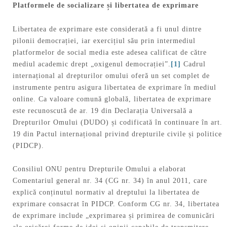
Platformele de socializare și libertatea de exprimare
Libertatea de exprimare este considerată a fi unul dintre
pilonii democrației, iar exercițiul său prin intermediul
platformelor de social media este adesea calificat de către
mediul academic drept „oxigenul democrației”.
[1]
Cadrul
internațional al drepturilor omului oferă un set complet de
instrumente pentru asigura libertatea de exprimare în mediul
online. Ca valoare comună globală, libertatea de exprimare
este recunoscută de ar. 19 din Declarația Universală a
Drepturilor Omului (DUDO) și codificată în continuare în art.
19 din Pactul internațional privind drepturile civile și politice
(PIDCP).
Consiliul ONU pentru Drepturile Omului a elaborat
Comentariul general nr. 34 (CG nr. 34) în anul 2011, care
explică conținutul normativ al dreptului la libertatea de
exprimare consacrat în PIDCP. Conform CG nr. 34, libertatea
de exprimare include „exprimarea și primirea de comunicări