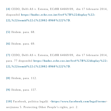
[4]
CEDO, Delfi AS v. Estonia, ECtHR 64669/09, din 17 februarie 2014,
disponibil
https://hudoc.echr.coe.int/fre#%7B%22display%22:
[2],%22itemid%22:[%22002-8960%22]%7D
.
[5]
Ibidem. para. 68.
[6]
Ibidem. para. 69.
[7]
CEDO, Delfi AS v. Estonia, ECtHR 64669/09, din 17 februarie 2014,
para. 77 disponibil
https://hudoc.echr.coe.int/fre#%7B%22display%22:
[2],%22itemid%22:[%22002-8960%22]%7D
.
[8]
Ibidem, para. 112.
[9]
Ibidem, para. 157.
[10]
Facebook, politica legală: <
https://www.facebook.com/legal/terms
>
secțiunea 5. Protecting Other People’s rights, pct. 2.