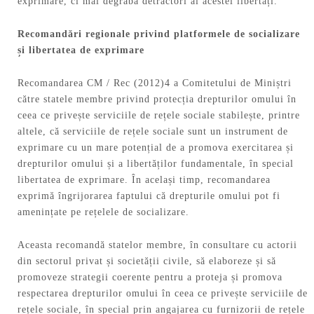
exprimare, ci mai degrabă detractori ai acestei libertăți.
Recomandări regionale privind platformele de socializare
și libertatea de exprimare
Recomandarea CM / Rec (2012)4 a Comitetului de Miniștri
către statele membre privind protecția drepturilor omului în
ceea ce privește serviciile de rețele sociale stabilește, printre
altele, că serviciile de rețele sociale sunt un instrument de
exprimare cu un mare potențial de a promova exercitarea și
drepturilor omului și a libertăților fundamentale, în special
libertatea de exprimare. În același timp, recomandarea
exprimă îngrijorarea faptului că drepturile omului pot fi
amenințate pe rețelele de socializare.
Aceasta recomandă statelor membre, în consultare cu actorii
din sectorul privat și societății civile, să elaboreze și să
promoveze strategii coerente pentru a proteja și promova
respectarea drepturilor omului în ceea ce privește serviciile de
rețele sociale, în special prin angajarea cu furnizorii de rețele