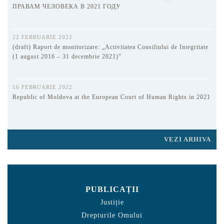
ПРАВАМ ЧЕЛОВЕКА В 2021 ГОДУ
22 FEBRUARIE 2022
(draft) Raport de monitorizare: „Activitatea Consiliului de Integritate
(1 august 2016 – 31 decembrie 2021)”
16 FEBRUARIE 2022
Republic of Moldova at the European Court of Human Rights in 2021
VEZI ARHIVA
PUBLICAȚII
Justiție
Drepturile Omului