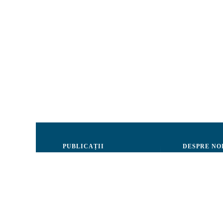
PUBLICAȚII
DESPRE NO
Justiție
Consiliul de 
Drepturile Omului
Echipa CRJM
Societate civilă
Organizarea i
Infografice
Rapoarte de ac
Buletin informativ
Donatori și Pa