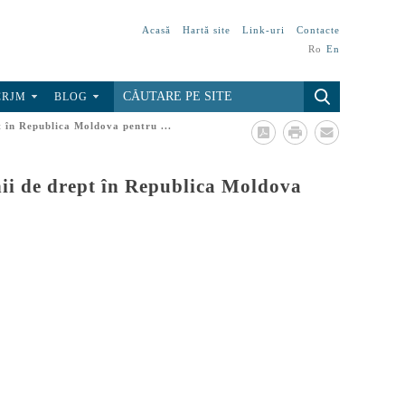
Acasă
Hartă site
Link-uri
Contacte
Ro
En
CRJM
BLOG
t în Republica Moldova pentru ...
inii de drept în Republica Moldova