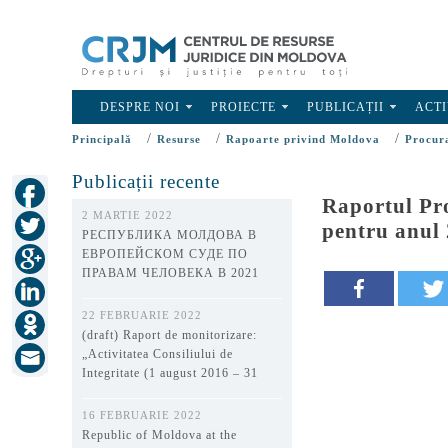
DESPRE NOI
PROIECTE
PUBLICAȚII
ACTI
/
/
/
Principală
Resurse
Rapoarte privind Moldova
Procur
Publicații recente
Raportul Pro
2 MARTIE 2022
pentru anul
РЕСПУБЛИКА МОЛДОВА В
ЕВРОПЕЙСКОМ СУДЕ ПО
ПРАВАМ ЧЕЛОВЕКА В 2021
ГОДУ
22 FEBRUARIE 2022
(draft) Raport de monitorizare:
„Activitatea Consiliului de
Integritate (1 august 2016 – 31
decembrie 2021)”
16 FEBRUARIE 2022
Republic of Moldova at the