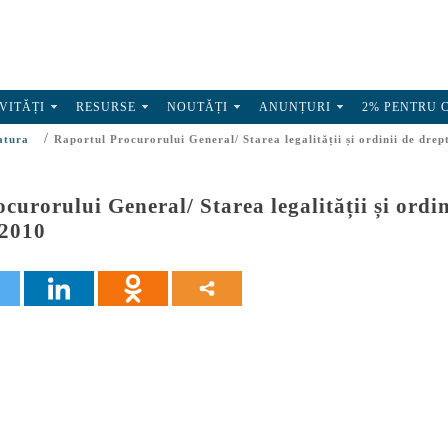
VITĂȚI
RESURSE
NOUTĂȚI
ANUNȚURI
2% PENTRU 
/
atura
Raportul Procurorului General/ Starea legalității și ordinii de drep
curorului General/ Starea legalității și ord
 2010