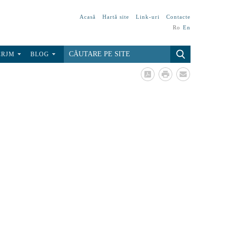
Acasă
Hartă site
Link-uri
Contacte
Ro
En
CRJM
BLOG