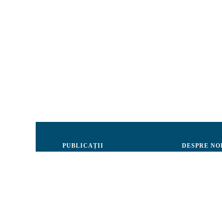
PUBLICAȚII
DESPRE NO
Justiție
Consiliul de 
Drepturile Omului
Echipa CRJM
Societate civilă
Organizarea i
Infografice
Rapoarte de ac
Buletin informativ
Donatori și Pa