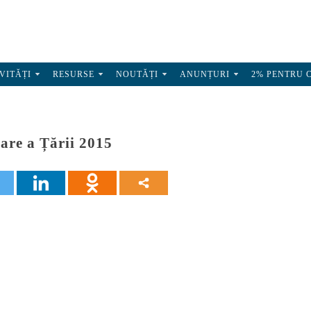
VITĂȚI
RESURSE
NOUTĂȚI
ANUNȚURI
2% PENTRU 
are a Țării 2015