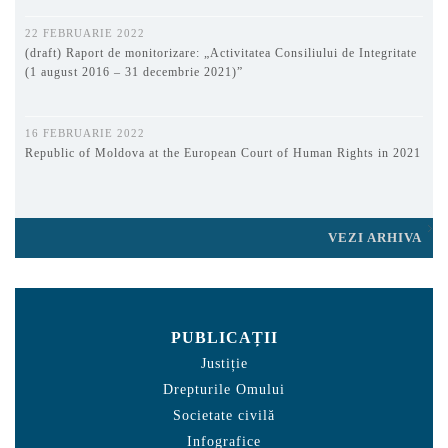
22 FEBRUARIE 2022
(draft) Raport de monitorizare: „Activitatea Consiliului de Integritate
(1 august 2016 – 31 decembrie 2021)”
16 FEBRUARIE 2022
Republic of Moldova at the European Court of Human Rights in 2021
VEZI ARHIVA
PUBLICAȚII
Justiție
Drepturile Omului
Societate civilă
Infografice