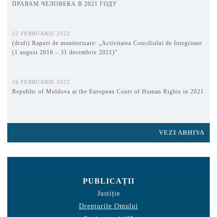
ПРАВАМ ЧЕЛОВЕКА В 2021 ГОДУ
22 FEBRUARIE 2022
(draft) Raport de monitorizare: „Activitatea Consiliului de Integritate
(1 august 2016 – 31 decembrie 2021)”
16 FEBRUARIE 2022
Republic of Moldova at the European Court of Human Rights in 2021
VEZI ARHIVA
PUBLICAȚII
Justiție
Drepturile Omului