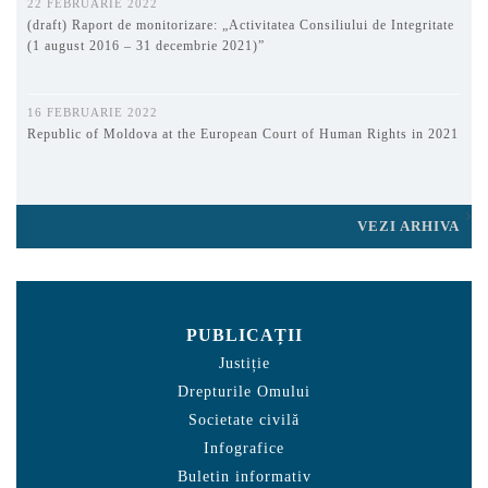
22 FEBRUARIE 2022
(draft) Raport de monitorizare: „Activitatea Consiliului de Integritate
(1 august 2016 – 31 decembrie 2021)”
16 FEBRUARIE 2022
Republic of Moldova at the European Court of Human Rights in 2021
VEZI ARHIVA
PUBLICAȚII
Justiție
Drepturile Omului
Societate civilă
Infografice
Buletin informativ