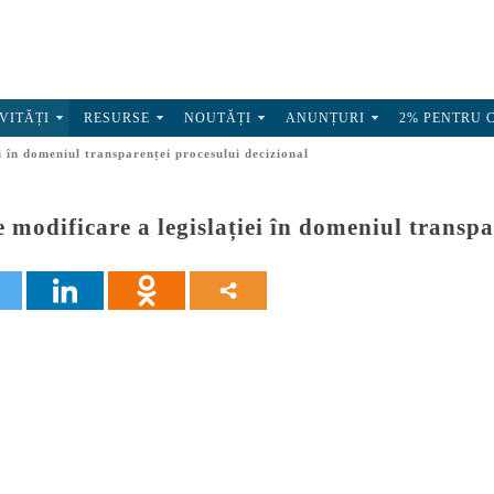
VITĂȚI
RESURSE
NOUTĂȚI
ANUNȚURI
2% PENTRU 
i în domeniul transparenței procesului decizional
 modificare a legislației în domeniul transpa