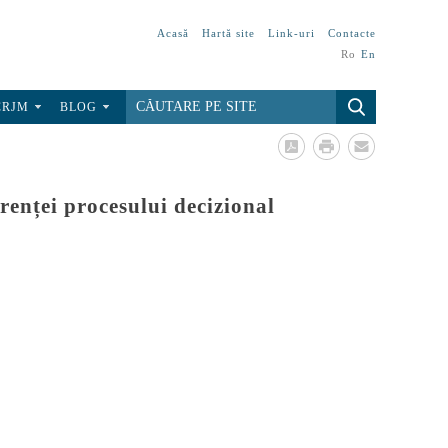
Acasă
Hartă site
Link-uri
Contacte
Ro
En
CRJM
BLOG
renței procesului decizional