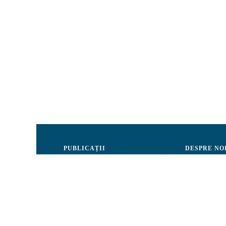
PUBLICAȚII
DESPRE NO
Justiție
Consiliul de 
Drepturile Omului
Echipa CRJM
Societate civilă
Organizarea i
Infografice
Rapoarte de ac
Buletin informativ
Donatori și Pa