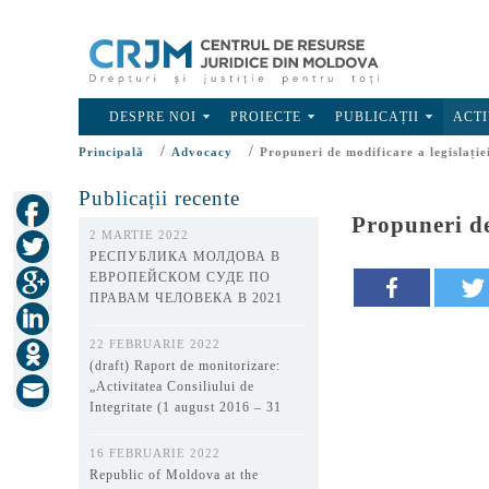
DESPRE NOI
PROIECTE
PUBLICAȚII
ACTI
/
/
Principală
Advocacy
Propuneri de modificare a legislație
Publicații recente
Propuneri de
2 MARTIE 2022
РЕСПУБЛИКА МОЛДОВА В
ЕВРОПЕЙСКОМ СУДЕ ПО
ПРАВАМ ЧЕЛОВЕКА В 2021
ГОДУ
22 FEBRUARIE 2022
(draft) Raport de monitorizare:
„Activitatea Consiliului de
Integritate (1 august 2016 – 31
decembrie 2021)”
16 FEBRUARIE 2022
Republic of Moldova at the