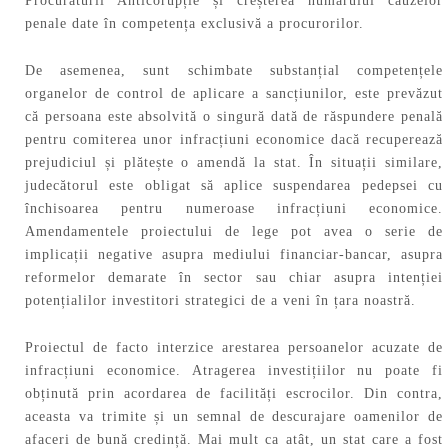
Procuraturii Anticorupție și creșterea numărului cauzelor
penale date în competența exclusivă a procurorilor.
De asemenea, sunt schimbate substanțial competențele
organelor de control de aplicare a sancțiunilor, este prevăzut
că persoana este absolvită o singură dată de răspundere penală
pentru comiterea unor infracțiuni economice dacă recuperează
prejudiciul și plătește o amendă la stat. În situații similare,
judecătorul este obligat să aplice suspendarea pedepsei cu
închisoarea pentru numeroase infracțiuni economice.
Amendamentele proiectului de lege pot avea o serie de
implicații negative asupra mediului financiar-bancar, asupra
reformelor demarate în sector sau chiar asupra intenției
potențialilor investitori strategici de a veni în țara noastră.
Proiectul de facto interzice arestarea persoanelor acuzate de
infracțiuni economice. Atragerea investițiilor nu poate fi
obținută prin acordarea de facilități escrocilor. Din contra,
aceasta va trimite și un semnal de descurajare oamenilor de
afaceri de bună credință. Mai mult ca atât, un stat care a fost