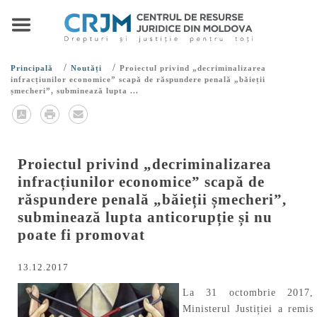
/
/
Principală
Noutăți
Proiectul privind „decriminalizarea
infracțiunilor economice” scapă de răspundere penală „băieții
șmecheri”, subminează lupta ...
Proiectul privind „decriminalizarea
infracțiunilor economice” scapă de
răspundere penală „băieții șmecheri”,
subminează lupta anticorupție și nu
poate fi promovat
13.12.2017
La 31 octombrie 2017,
Ministerul Justiției a remis