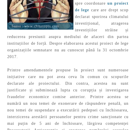
spre coordonare
un proiect
de lege
care are drept scop
declarat sporirea climatului
investițional, atragerea
Sursa :
www.chinatopix.com
investițiilor străine și
reducerea presiunii asupra mediului de afaceri din partea
instituțiilor de forță. Despre elaborarea acestui proiect de lege
organizațiile semnatare nu au cunoscut până la 31 octombrie
2017.
Printre amendamentele propuse în proiect sunt numeroase
inițiative care nu pot avea ceva în comun cu scopurile
declarate ale proiectului. Din contra, acestea nu sunt
justificate și subminează lupta cu corupția și investigarea
fraudelor economice comise anterior. Printre acestea se
numără un nou temei de exonerare de răspundere penală, un
nou temei de suspendare a executării pedepsei cu închisoarea,
interzicerea arestării persoanelor pentru crime sancționate cu
mai puțin de 5 ani de închisoare, lărgirea competenței