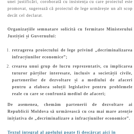
unei justificări, coroborată cu insistența cu care proiectul este
promovat, sugerează că proiectul de lege urmărește un alt scop
decât cel declarat.
Organizațiile semnatare solicită cu fermitate Ministerului
Justiției și Guvernului:
retragerea proiectului de lege privind „decriminalizarea
infracțiunilor economice”;
crearea unui grup de lucru reprezentativ, cu implicarea
tuturor părților interesate, inclusiv a societății civile,
partenerilor de dezvoltare și a mediului de afaceri
pentru a elabora soluții legislative pentru problemele
reale cu care se confruntă mediul de afaceri;
De asemenea, chemăm partenerii de dezvoltare ai
Republicii Moldova să urmărească cu cea mai mare atenție
inițiativa de „decriminalizare a infracțiunilor economice”.
Textul integral al apelului poate fi descărcat aici în