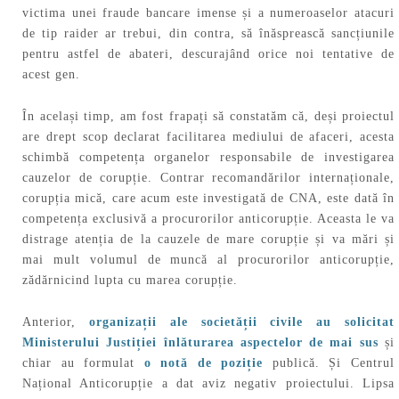
victima unei fraude bancare imense și a numeroaselor atacuri
de tip raider ar trebui, din contra, să înăsprească sancțiunile
pentru astfel de abateri, descurajând orice noi tentative de
acest gen.
În același timp, am fost frapați să constatăm că, deși proiectul
are drept scop declarat facilitarea mediului de afaceri, acesta
schimbă competența organelor responsabile de investigarea
cauzelor de corupție. Contrar recomandărilor internaționale,
corupția mică, care acum este investigată de CNA, este dată în
competența exclusivă a procurorilor anticorupție. Aceasta le va
distrage atenția de la cauzele de mare corupție și va mări și
mai mult volumul de muncă al procurorilor anticorupție,
zădărnicind lupta cu marea corupție.
Anterior,
organizații ale societății civile au solicitat
Ministerului Justiției înlăturarea aspectelor de mai sus
și
chiar au formulat
o notă de poziție
publică. Și Centrul
Național Anticorupție a dat aviz negativ proiectului. Lipsa