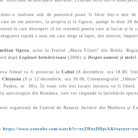
ție. Încercând să descopere adevărul, Cristian intră într-o zonă peric
dintr-o realitate atât de puternică poate fi făcut într-o mie de
care un om puternic, la propriu și la figurat, ajunge în doar 20 de 
ntul în care descoperi că tot sistemul pentru care ai lucrat și în c
ntegrarea rapidă a unui om care alege să lupte, din interior, împot
milian Oprea
, actor la Teatrul „Maria Filotti” din Brăila. Regia
ieră după
Legături bolnăvicioase
(2006) și
Despre oameni și melci
ova filmul va fi proiectat la
Cahul
(8 decembrie, ora 18.00, Univ
),
Chișinău
(9 și 12 decembrie, ora 18.00, Cinematograful „Odeon”
 Pușkin, nr. 38)). În toate cele trei locații intrarea va fi liberă
ți anticorupție din România, care vor răspunde la întrebările spect
i este organizată de Centrul de Resurse Juridice din Moldova și 
i:
https://www.youtube.com/watch?v=eyZHoxDDpiA&feature=yo