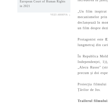
încrederea în justi
European Court of Human Rights
in 2021
„Un film inspirat 
VEZI ARHIVA
mecanismelor prin 
declanșează în mome
un film despre dezi
Protagonist este
E
lungmetraj din car
În Republica Mold
Independenței, 1)
„Alecu Russo” (str.
precum și doi exper
Proiecția filmulu
Țărilor de Jos.
Trailerul filmulu