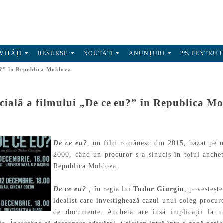
VITĂȚI
RESURSE
NOUTĂȚI
ANUNȚURI
2% PENTRU 
eu?” în Republica Moldova
ecială a filmului „De ce eu?” în Republica M
De ce eu?
, un film românesc din 2015, bazat pe u
2000, când un procuror s-a sinucis în toiul anchet
Republica Moldova.
De ce eu?
,
în regia lui
Tudor Giurgiu
, povesteșt
idealist care investighează cazul unui coleg procuro
de documente. Ancheta are însă implicații la ni