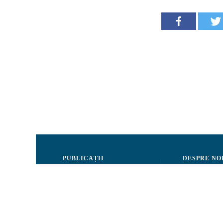
PUBLICAȚII
DESPRE NO
Justiție
Consiliul de 
Drepturile Omului
Echipa CRJM
Societate civilă
Organizarea i
Infografice
Rapoarte de ac
Buletin informativ
Donatori și Pa