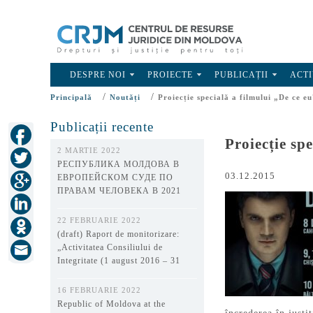
DESPRE NOI
PROIECTE
PUBLICAȚII
ACTI
/
/
Principală
Noutăți
Proiecție specială a filmului „De ce 
Publicații recente
Proiecție sp
2 MARTIE 2022
РЕСПУБЛИКА МОЛДОВА В
03.12.2015
ЕВРОПЕЙСКОМ СУДЕ ПО
ПРАВАМ ЧЕЛОВЕКА В 2021
ГОДУ
22 FEBRUARIE 2022
(draft) Raport de monitorizare:
„Activitatea Consiliului de
Integritate (1 august 2016 – 31
decembrie 2021)”
16 FEBRUARIE 2022
Republic of Moldova at the