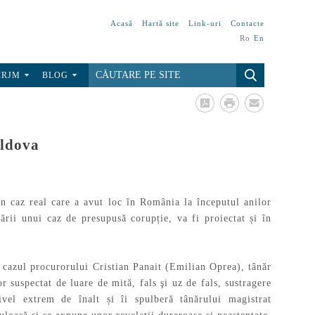
Acasă
Hartă site
Link-uri
Contacte
Ro
En
CRJM
BLOG
oldova
n caz real care a avut loc în România la începutul anilor
ării unui caz de presupusă corupție, va fi proiectat și în
e cazul procurorului Cristian Panait (Emilian Oprea), tânăr
r suspectat de luare de mită, fals şi uz de fals, sustragere
vel extrem de înalt și îi spulberă tânărului magistrat