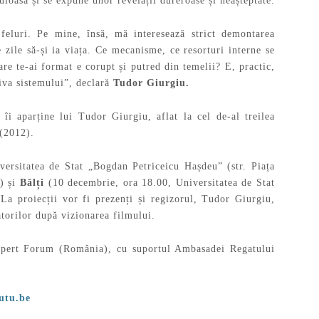
uloasă și se expune unor revelații dureroase și neașteptate.
 feluri. Pe mine, însă, mă interesează strict demontarea
zile să-și ia viața. Ce mecanisme, ce resorturi interne se
are te-ai format e corupt și putred din temelii? E, practic,
riva sistemului”, declară
Tudor Giurgiu.
 îi aparține lui Tudor Giurgiu, aflat la cel de-al treilea
(2012).
ersitatea de Stat „Bogdan Petriceicu Hașdeu” (str. Piața
) și
Bălți
(10 decembrie, ora 18.00, Universitatea de Stat
. La proiecții vor fi prezenți și regizorul, Tudor Giurgiu,
atorilor după vizionarea filmului.
Expert Forum (România), cu suportul Ambasadei Regatului
utu.be