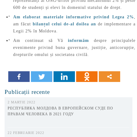
reprezentanți ai ONG-urilor privind mecanismul 2% și peste
600 de studenți și elevi în domeniul statului de drept.
Am elaborat materiale informative privind Legea 2%
,
am făcut
bilanțul celui de-al doilea an
de implementare a
Legii 2% în Moldova.
Am continuat să Vă
informăm
despre principalele
evenimente privind buna guvernare, justiție, anticorupție,
drepturile omului și societatea civilă.
Publicații recente
2 MARTIE 2022
РЕСПУБЛИКА МОЛДОВА В ЕВРОПЕЙСКОМ СУДЕ ПО
ПРАВАМ ЧЕЛОВЕКА В 2021 ГОДУ
22 FEBRUARIE 2022