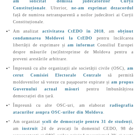
am solicitat demisia judecătorilor Curții
Constituționale
. Ulterior,
ne-am exprimat dezacordul
față de numirea netransparentă a noilor judecători ai Curții
Constituționale.
Am analizat
activitatea CtEDO în 2018
, am
obținut
condamnarea Moldovei la CtEDO
pentru încălcarea
libertății de exprimare și
am informat
Consiliul Europei
despre măsurile (ne)întreprinse de Moldova pentru a
preveni arestările arbitrare.
Împreună cu alte organizații ale societății civile (OSC),
am
cerut Comisiei Electorale Centrale
să permită
moldovenilor să voteze cu pașapoarte expirate și
am propus
Guvernului actual măsuri
pentru îmbunătățirea
democrației din țară.
Împreună cu alte OSC-uri, am elaborat
radiografia
atacurilor asupra OSC-urilor din Moldova
.
Am organizat
școli de democrație pentru 31 de studenți
,
am
instruit
24 de avocați în domeniul CEDO, 98 de