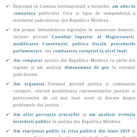
Împreună cu Comisia Internațională a Juriștilor,
am adus la
cunoștința
publicului frica și lipsa de independență a
sistemului judecătoresc din Republica Moldova.
Am propus îmbunătățirea legislației în numeroase domenii,
inclusiv privind
Consiliul Superior al Magistraturii
,
modificarea Constituției
,
politica fiscală
;
procedurile
parlamentare
, sau
combaterea corupției la nivel înalt
.
Am comparat
justiția din Republica Moldova cu țările din
regiune și am analizat
dimensiunea de gen
în sistemul
judecătoresc.
Am organizat
Forumul privind justiția și combaterea
corupției, oferind posibilitatea reprezentanților justiției și
politicienilor de cel mai înalt nivel să discute despre
problemele din justiție.
Am aflat percepția avocaților
și
am analizat evoluția
încrederii publice
în justiția din Republica Moldova.
Am reacționat public la criza politică din iunie 2019
și