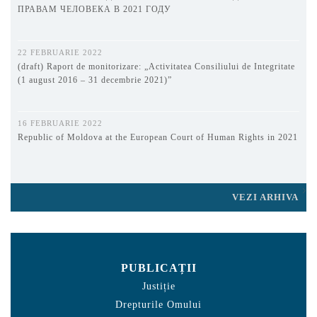
ПРАВАМ ЧЕЛОВЕКА В 2021 ГОДУ
22 FEBRUARIE 2022
(draft) Raport de monitorizare: „Activitatea Consiliului de Integritate
(1 august 2016 – 31 decembrie 2021)”
16 FEBRUARIE 2022
Republic of Moldova at the European Court of Human Rights in 2021
VEZI ARHIVA
PUBLICAȚII
Justiție
Drepturile Omului