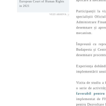
aplicare a mecanis
European Court of Human Rights
in 2021
Participanții la 
VEZI ARHIVA
specialiștii Ofici
Administrare Financ
desemnare și aprec
mecanism.
Împreună cu repre
Budapesta și Centr
desemnare procentu
Experiența dobândit
implementării unui
Vizita de studiu a
o serie de activită
favorabil pentru 
implementat de FHI
pentru Dezvoltare 