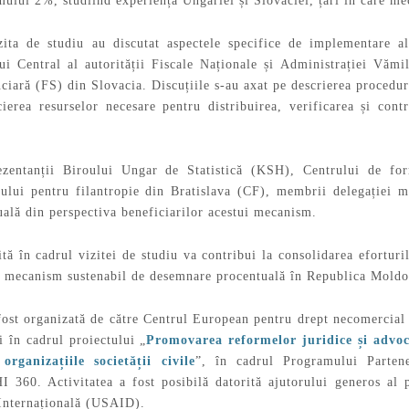
mului 2%, studiind experiența Ungariei și Slovaciei, țări în care m
vizita de studiu au discutat aspectele specifice de implementare
ului Central al autorității Fiscale Naționale și Administrației Vă
iară (FS) din Slovacia. Discuțiile s-au axat pe descrierea proceduri
ierea resurselor necesare pentru distribuirea, verificarea și cont
zentanții Biroului Ungar de Statistică (KSH), Centrului de fo
ului pentru filantropie din Bratislava (CF), membrii delegației 
ală din perspectiva beneficiarilor acestui mecanism.
ă în cadrul vizitei de studiu va contribui la consolidarea eforturil
 mecanism sustenabil de desemnare procentuală în Republica Moldo
 fost organizată de către Centrul European pentru drept necomercia
ți în cadrul proiectului „
Promovarea reformelor juridice și advo
organizațiile societății civile
”, în cadrul Programului Parten
 360. Activitatea a fost posibilă datorită ajutorului generos al
Internațională (USAID).