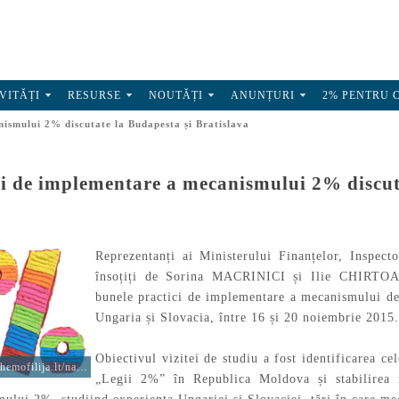
VITĂȚI
RESURSE
NOUTĂȚI
ANUNȚURI
2% PENTRU 
ismului 2% discutate la Budapesta și Bratislava
i de implementare a mecanismului 2% discuta
Reprezentanți ai Ministerului Finanțelor, Inspector
însoțiți de Sorina MACRINICI și Ilie CHIRTOAC
bunele practici de implementare a mecanismului de 
Ungaria și Slovacia, între 16 și 20 noiembrie 2015.
Obiectivul vizitei de studiu a fost identificarea ce
naujiena/2-pajamu-mokescio-parama/
„Legii 2%” în Republica Moldova și stabilirea r