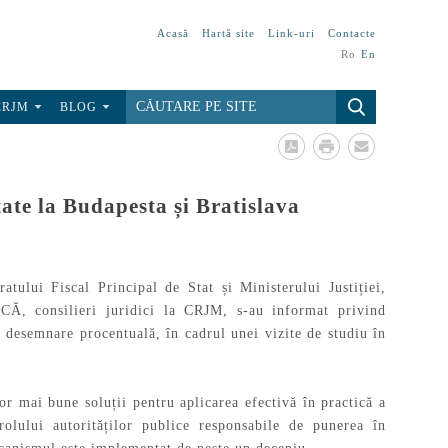
Acasă
Hartă site
Link-uri
Contacte
Ro
En
CRJM
BLOG
te la Budapesta și Bratislava
atului Fiscal Principal de Stat și Ministerului Justiției,
Ă, consilieri juridici la CRJM, s-au informat privind
desemnare procentuală, în cadrul unei vizite de studiu în
lor mai bune soluții pentru aplicarea efectivă în practică a
olului autorităților publice responsabile de punerea în