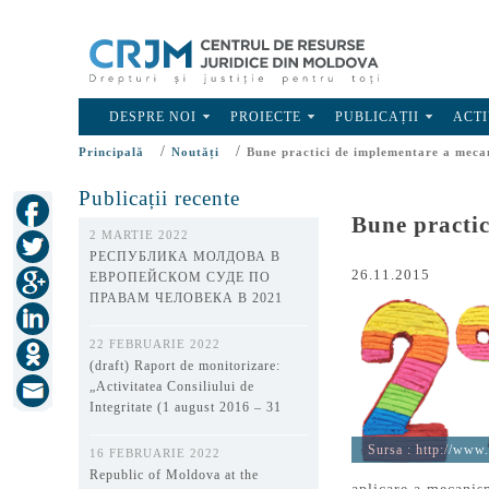
DESPRE NOI
PROIECTE
PUBLICAȚII
ACTI
/
/
Principală
Noutăți
Bune practici de implementare a mecan
Publicații recente
Bune practic
2 MARTIE 2022
РЕСПУБЛИКА МОЛДОВА В
26.11.2015
ЕВРОПЕЙСКОМ СУДЕ ПО
ПРАВАМ ЧЕЛОВЕКА В 2021
ГОДУ
22 FEBRUARIE 2022
(draft) Raport de monitorizare:
„Activitatea Consiliului de
Integritate (1 august 2016 – 31
decembrie 2021)”
Sursa :
http://www.hemofilija.lt/
16 FEBRUARIE 2022
Republic of Moldova at the