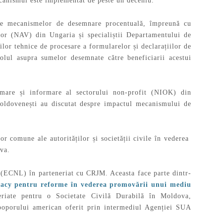
ecanismul este implementat de peste un deceniu.
 ale mecanismelor de desemnare procentuală, împreună cu
milor (NAV) din Ungaria și specialiștii Departamentului de
lor tehnice de procesare a formularelor și declarațiilor de
rolul asupra sumelor desemnate către beneficiarii acestui
rmare și informare al sectorului non-profit (NIOK) din
moldovenești au discutat despre impactul mecanismului de
or comune ale autorităților și societății civile în vederea
va.
l (ECNL) în parteneriat cu CRJM. Aceasta face parte dintr-
cacy pentru reforme în vederea promovării unui mediu
eriate pentru o Societate Civilă Durabilă în Moldova,
 poporului american oferit prin intermediul Agenției SUA