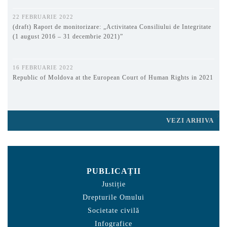
22 FEBRUARIE 2022
(draft) Raport de monitorizare: „Activitatea Consiliului de Integritate
(1 august 2016 – 31 decembrie 2021)”
16 FEBRUARIE 2022
Republic of Moldova at the European Court of Human Rights in 2021
VEZI ARHIVA
PUBLICAȚII
Justiție
Drepturile Omului
Societate civilă
Infografice