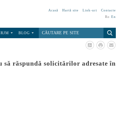
Acasă
Hartă site
Link-uri
Contacte
Ro
En
CRJM
BLOG
u să răspundă solicitărilor adresate în