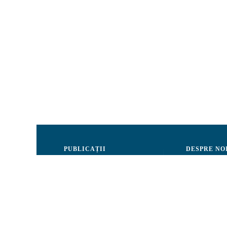
PUBLICAȚII
DESPRE NO
Justiție
Consiliul de 
Drepturile Omului
Echipa CRJM
Societate civilă
Organizarea i
Infografice
Rapoarte de ac
Buletin informativ
Donatori și Pa