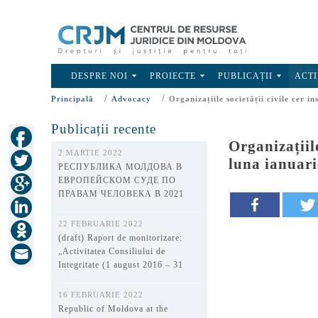
DESPRE NOI
PROIECTE
PUBLICAȚII
ACTI
/
/
Principală
Advocacy
Organizațiile societății civile cer i
Publicații recente
Organizațiil
2 MARTIE 2022
luna ianuari
РЕСПУБЛИКА МОЛДОВА В
ЕВРОПЕЙСКОМ СУДЕ ПО
ПРАВАМ ЧЕЛОВЕКА В 2021
ГОДУ
22 FEBRUARIE 2022
(draft) Raport de monitorizare:
„Activitatea Consiliului de
Integritate (1 august 2016 – 31
decembrie 2021)”
16 FEBRUARIE 2022
Republic of Moldova at the