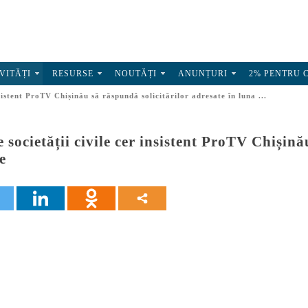
VITĂȚI
RESURSE
NOUTĂȚI
ANUNȚURI
2% PENTRU 
nsistent ProTV Chișinău să răspundă solicitărilor adresate în luna ...
e societății civile cer insistent ProTV Chișină
e