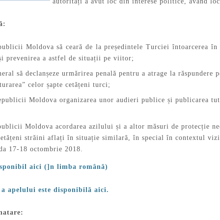
autorități a avut loc din interese politice, având lo
ă:
publicii Moldova să ceară de la președintele Turciei întoarcerea în
și prevenirea a astfel de situații pe viitor;
eral să declanșeze urmărirea penală pentru a atrage la răspundere pe
turarea” celor șapte cetățeni turci;
publicii Moldova organizarea unor audieri publice și publicarea tutu
publicii Moldova acordarea azilului și a altor măsuri de protecție n
cetățeni străini aflați în situație similară, în special în contextul
ada 17-18 octombrie 2018.
isponibil aici (]n limba română)
a apelului este disponibilă aici.
natare: