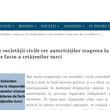
VITĂȚI
RESURSE
NOUTĂȚI
ANUNȚURI
2% PENTRU 
torităților tragerea la răspundere a persoanelor vinovate de extrădarea ...
e societății civile cer autorităților tragerea 
e facto a cetățenilor turci
Mai multe organizații ale societății civile consideră
2018 a avut la bază interese politice și s-a făcut cu
internaționale în domeniul drepturilor omului. L
autorităților în privința legalității îndepărtări
întrebare. În lipsa unor argumente clare care ar 
pericol la adresa securității naționale, se creează