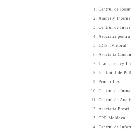
Centrul de Resu
Amnesty Interna
Centrul de Invest
Asociația pentr
IDIS „Viitorul”
Asociația Comu
Transparency In
Institutul de Pol
Promo-Lex
Centrul de Jurna
Centrul de Anali
Asociația Presei
CPR Moldova
Centrul de In