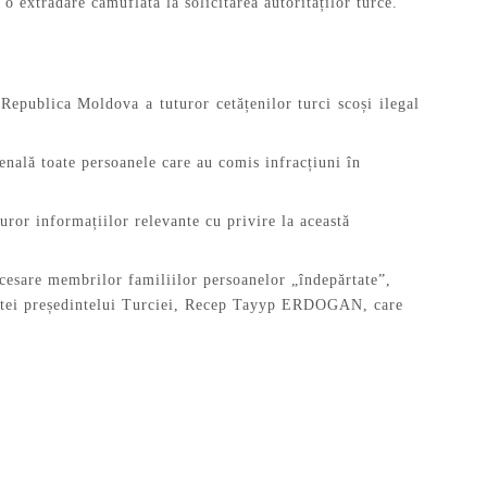
c o extrădare camuflată la solicitarea autorităților turce.
 Republica Moldova a tuturor cetățenilor turci scoși ilegal
nală toate persoanele care au comis infracțiuni în
ror informațiilor relevante cu privire la această
ecesare membrilor familiilor persoanelor „îndepărtate”,
 vizitei președintelui Turciei, Recep Tayyp ERDOGAN, care