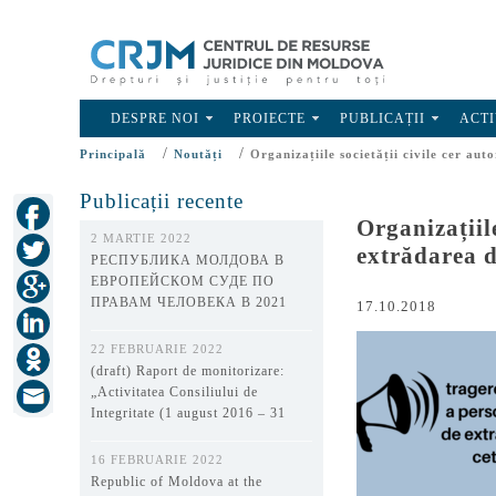
DESPRE NOI
PROIECTE
PUBLICAȚII
ACTI
/
/
Principală
Noutăți
Organizațiile societății civile cer au
Publicații recente
Organizațiil
2 MARTIE 2022
extrădarea d
РЕСПУБЛИКА МОЛДОВА В
ЕВРОПЕЙСКОМ СУДЕ ПО
ПРАВАМ ЧЕЛОВЕКА В 2021
17.10.2018
ГОДУ
22 FEBRUARIE 2022
(draft) Raport de monitorizare:
„Activitatea Consiliului de
Integritate (1 august 2016 – 31
decembrie 2021)”
16 FEBRUARIE 2022
Republic of Moldova at the