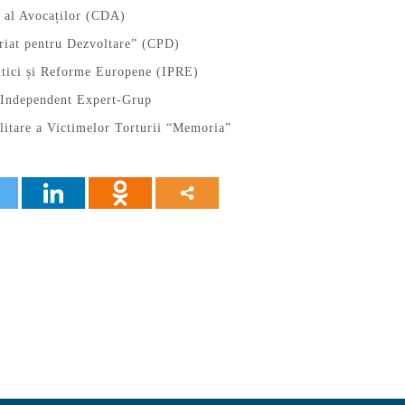
t al Avocaților (CDA)
riat pentru Dezvoltare” (CPD)
litici și Reforme Europene (IPRE)
c Independent Expert-Grup
litare a Victimelor Torturii “Memoria”