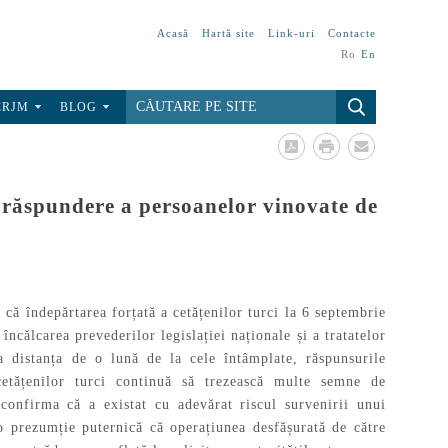
Acasă
Hartă site
Link-uri
Contacte
Ro
En
CRJM
BLOG
la răspundere a persoanelor vinovate de
 că îndepărtarea forțată a cetățenilor turci la 6 septembrie
 încălcarea prevederilor legislației naționale și a tratatelor
a distanța de o lună de la cele întâmplate, răspunsurile
i cetățenilor turci continuă să trezească multe semne de
confirma că a existat cu adevărat riscul survenirii unui
 o prezumție puternică că operațiunea desfășurată de către