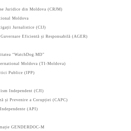
rse Juridice din Moldova (CRJM)
tional Moldova
igații Jurnalistice (CIJ)
u Guvernare Eficientă și Responsabilă (AGER)
nitatea “WatchDog.MD”
ternational Moldova (TI-Moldova)
itici Publice (IPP)
lism Independent (CJI)
ză și Prevenire a Corupției (CAPC)
 Independente (API)
formație GENDERDOC-M