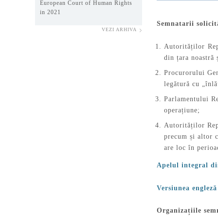
European Court of Human Rights
in 2021
Semnatarii solicit
VEZI ARHIVA
Autorităților Re
din țara noastră 
Procurorului Gen
legătură cu „înlă
Parlamentului Re
operațiune;
Autorităților Re
precum și altor 
are loc în perio
Apelul integral d
Versiunea engleză 
Organizațiile sem