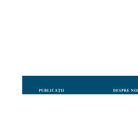
PUBLICAȚII
DESPRE NO
Justiție
Consiliul de 
Drepturile Omului
Echipa CRJM
Societate civilă
Organizarea i
Infografice
Rapoarte de ac
Buletin informativ
Donatori și Pa