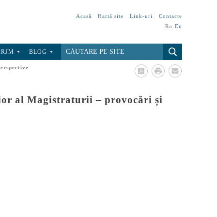
Acasă
Hartă site
Link-uri
Contacte
Ro
En
CRJM
BLOG
perspective
or al Magistraturii – provocări și