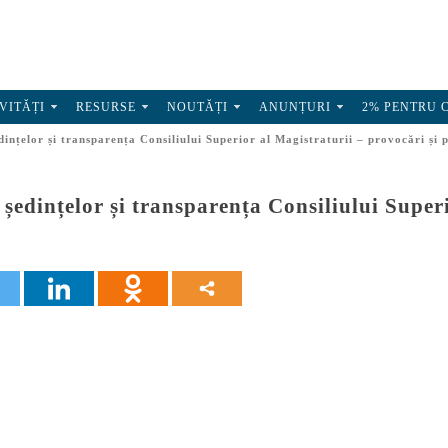
VITĂȚI
RESURSE
NOUTĂȚI
ANUNȚURI
2% PENTRU 
ințelor și transparența Consiliului Superior al Magistraturii – provocări și 
ședințelor și transparența Consiliului Superi