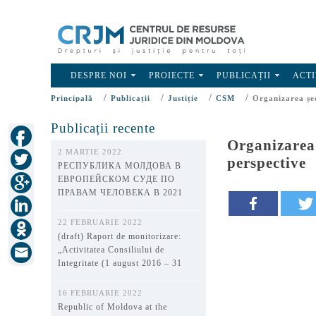
DESPRE NOI
PROIECTE
PUBLICAȚII
ACTI
/
/
/
/
Principală
Publicații
Justiție
CSM
Organizarea șed
Publicații recente
Organizarea 
2 MARTIE 2022
perspective
РЕСПУБЛИКА МОЛДОВА В
ЕВРОПЕЙСКОМ СУДЕ ПО
ПРАВАМ ЧЕЛОВЕКА В 2021
ГОДУ
22 FEBRUARIE 2022
(draft) Raport de monitorizare:
„Activitatea Consiliului de
Integritate (1 august 2016 – 31
decembrie 2021)”
16 FEBRUARIE 2022
Republic of Moldova at the